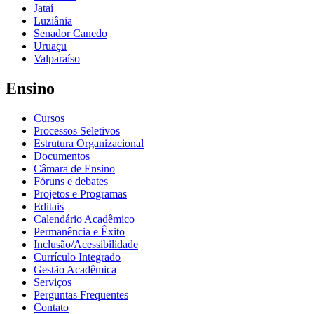
Jataí
Luziânia
Senador Canedo
Uruaçu
Valparaíso
Ensino
Cursos
Processos Seletivos
Estrutura Organizacional
Documentos
Câmara de Ensino
Fóruns e debates
Projetos e Programas
Editais
Calendário Acadêmico
Permanência e Êxito
Inclusão/Acessibilidade
Currículo Integrado
Gestão Acadêmica
Serviços
Perguntas Frequentes
Contato