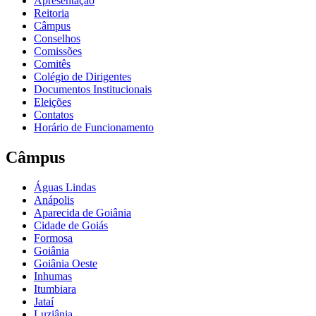
Apresentação
Reitoria
Câmpus
Conselhos
Comissões
Comitês
Colégio de Dirigentes
Documentos Institucionais
Eleições
Contatos
Horário de Funcionamento
Câmpus
Águas Lindas
Anápolis
Aparecida de Goiânia
Cidade de Goiás
Formosa
Goiânia
Goiânia Oeste
Inhumas
Itumbiara
Jataí
Luziânia