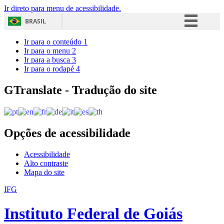
Ir direto para menu de acessibilidade.
BRASIL
Simplifique!
Ir para o conteúdo
1
Ir para o menu
2
Comunica BR
Ir para a busca
3
Ir para o rodapé
4
Participe
Acesso à informação
GTranslate - Tradução do site
Legislação
Canais
Opções de acessibilidade
Acessibilidade
Alto contraste
Mapa do site
IFG
Instituto Federal de Goiás