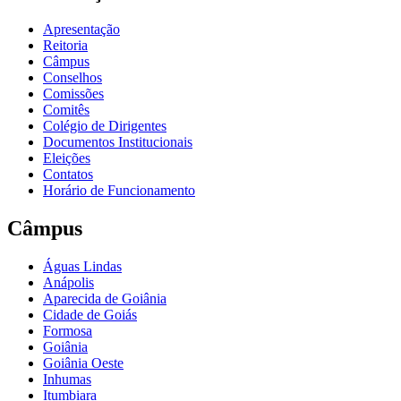
Apresentação
Reitoria
Câmpus
Conselhos
Comissões
Comitês
Colégio de Dirigentes
Documentos Institucionais
Eleições
Contatos
Horário de Funcionamento
Câmpus
Águas Lindas
Anápolis
Aparecida de Goiânia
Cidade de Goiás
Formosa
Goiânia
Goiânia Oeste
Inhumas
Itumbiara