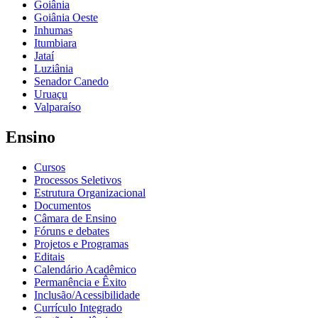
Goiânia
Goiânia Oeste
Inhumas
Itumbiara
Jataí
Luziânia
Senador Canedo
Uruaçu
Valparaíso
Ensino
Cursos
Processos Seletivos
Estrutura Organizacional
Documentos
Câmara de Ensino
Fóruns e debates
Projetos e Programas
Editais
Calendário Acadêmico
Permanência e Êxito
Inclusão/Acessibilidade
Currículo Integrado