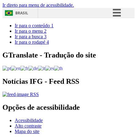
Ir direto para menu de acessibilidade.
BRASIL
Simplifique!
Ir para o conteúdo
1
Ir para o menu
2
Comunica BR
Ir para a busca
3
Ir para o rodapé
4
Participe
Acesso à informação
GTranslate - Tradução do site
Legislação
Canais
Notícias IFG - Feed RSS
RSS
Opções de acessibilidade
Acessibilidade
Alto contraste
Mapa do site