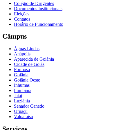
Colégio de Dirigentes
Documentos Institucionais
Eleições
Contatos
Horário de Funcionamento
Câmpus
Águas Lindas
Anápolis
Aparecida de Goiânia
Cidade de Goiás
Formosa
Goiânia
Goiânia Oeste
Inhumas
Itumbiara
Jataí
Luziânia
Senador Canedo
Uruaçu
Valparaíso
Serviços