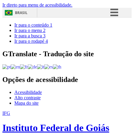
Ir direto para menu de acessibilidade.
BRASIL
Simplifique!
Ir para o conteúdo
1
Ir para o menu
2
Comunica BR
Ir para a busca
3
Ir para o rodapé
4
Participe
Acesso à informação
GTranslate - Tradução do site
Legislação
Canais
Opções de acessibilidade
Acessibilidade
Alto contraste
Mapa do site
IFG
Instituto Federal de Goiás