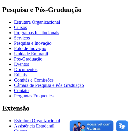
Pesquisa e Pós-Graduação
Estrutura Organizacional
Cursos
Programas Institucionais
Serviços
Pesquisa e Inovação
Polo de Inovação
Unidade Embrapii
Pós-Graduação
Eventos
Documentos
Editais
Comitês e Comissões
Câmara de Pesquisa e Pós-Graduação
Contato
Perguntas Frequentes
Extensão
Estrutura Organizacional
Assistência Estudantil