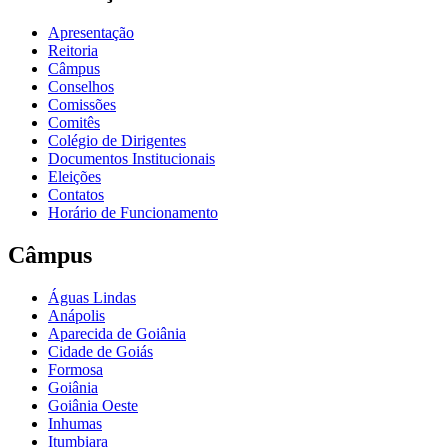
Apresentação
Reitoria
Câmpus
Conselhos
Comissões
Comitês
Colégio de Dirigentes
Documentos Institucionais
Eleições
Contatos
Horário de Funcionamento
Câmpus
Águas Lindas
Anápolis
Aparecida de Goiânia
Cidade de Goiás
Formosa
Goiânia
Goiânia Oeste
Inhumas
Itumbiara