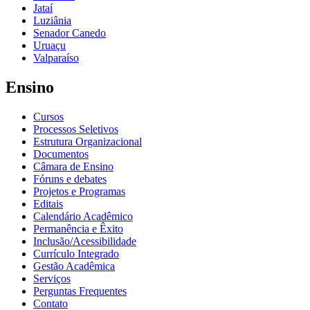
Jataí
Luziânia
Senador Canedo
Uruaçu
Valparaíso
Ensino
Cursos
Processos Seletivos
Estrutura Organizacional
Documentos
Câmara de Ensino
Fóruns e debates
Projetos e Programas
Editais
Calendário Acadêmico
Permanência e Êxito
Inclusão/Acessibilidade
Currículo Integrado
Gestão Acadêmica
Serviços
Perguntas Frequentes
Contato