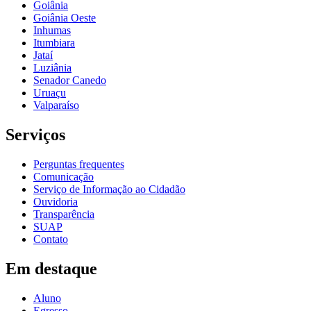
Goiânia
Goiânia Oeste
Inhumas
Itumbiara
Jataí
Luziânia
Senador Canedo
Uruaçu
Valparaíso
Serviços
Perguntas frequentes
Comunicação
Serviço de Informação ao Cidadão
Ouvidoria
Transparência
SUAP
Contato
Em destaque
Aluno
Egresso