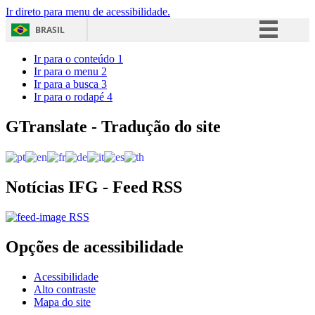
Ir direto para menu de acessibilidade.
BRASIL
Simplifique!
Ir para o conteúdo
1
Ir para o menu
2
Comunica BR
Ir para a busca
3
Ir para o rodapé
4
Participe
Acesso à informação
GTranslate - Tradução do site
Legislação
Canais
Notícias IFG - Feed RSS
RSS
Opções de acessibilidade
Acessibilidade
Alto contraste
Mapa do site