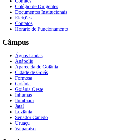
Comitês
Colégio de Dirigentes
Documentos Institucionais
Eleições
Contatos
Horário de Funcionamento
Câmpus
Águas Lindas
Anápolis
Aparecida de Goiânia
Cidade de Goiás
Formosa
Goiânia
Goiânia Oeste
Inhumas
Itumbiara
Jataí
Luziânia
Senador Canedo
Uruaçu
Valparaíso