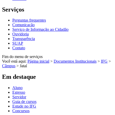
Serviços
Perguntas frequentes
Comunicação
Serviço de Informação ao Cidadão
Ouvidoria
Transparência
SUAP
Contato
Fim do menu de serviços
Você está aqui:
Página inicial
>
Documentos Institucionais
>
IFG
>
Câmpus
>
Jataí
Em destaque
Aluno
Egresso
Servidor
Guia de cursos
Estude no IFG
Concursos