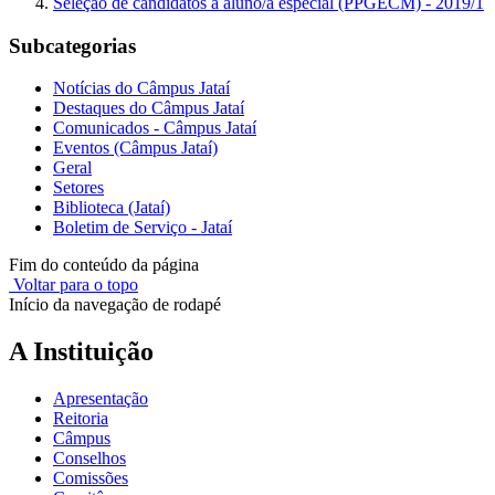
Seleção de candidatos a aluno/a especial (PPGECM) - 2019/1
Subcategorias
Notícias do Câmpus Jataí
Destaques do Câmpus Jataí
Comunicados - Câmpus Jataí
Eventos (Câmpus Jataí)
Geral
Setores
Biblioteca (Jataí)
Boletim de Serviço - Jataí
Fim do conteúdo da página
Voltar para o topo
Início da navegação de rodapé
A Instituição
Apresentação
Reitoria
Câmpus
Conselhos
Comissões