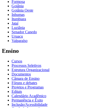
Formosa
Goiânia
Goiânia Oeste
Inhumas
Itumbiara
Jataí
Luziânia
Senador Canedo
Uruaçu
Valparaíso
Ensino
Cursos
Processos Seletivos
Estrutura Organizacional
Documentos
Câmara de Ensino
Fóruns e debates
Projetos e Programas
Editais
Calendário Acadêmico
Permanência e Êxito
Inclusão/Acessibilidade