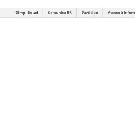
Simplifique!
Comunica BR
Participe
Acesso à infor