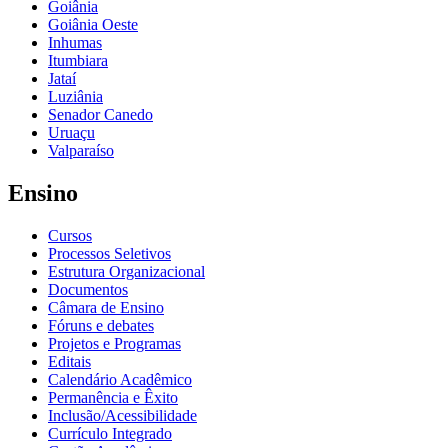
Goiânia
Goiânia Oeste
Inhumas
Itumbiara
Jataí
Luziânia
Senador Canedo
Uruaçu
Valparaíso
Ensino
Cursos
Processos Seletivos
Estrutura Organizacional
Documentos
Câmara de Ensino
Fóruns e debates
Projetos e Programas
Editais
Calendário Acadêmico
Permanência e Êxito
Inclusão/Acessibilidade
Currículo Integrado