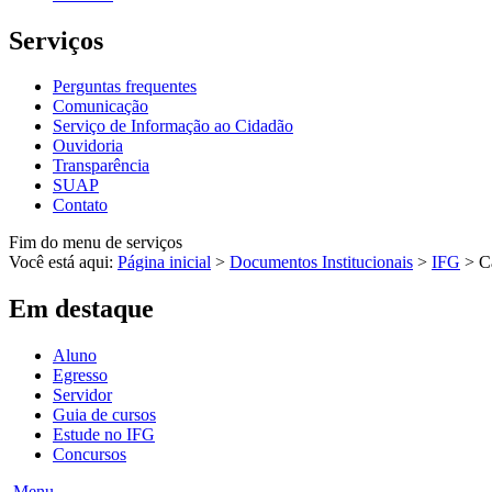
Serviços
Perguntas frequentes
Comunicação
Serviço de Informação ao Cidadão
Ouvidoria
Transparência
SUAP
Contato
Fim do menu de serviços
Você está aqui:
Página inicial
>
Documentos Institucionais
>
IFG
>
C
Em destaque
Aluno
Egresso
Servidor
Guia de cursos
Estude no IFG
Concursos
Menu