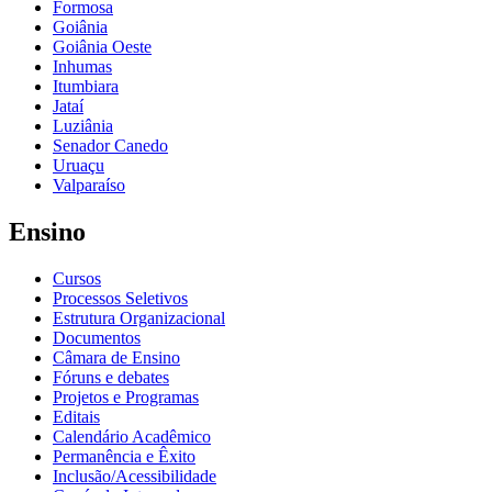
Formosa
Goiânia
Goiânia Oeste
Inhumas
Itumbiara
Jataí
Luziânia
Senador Canedo
Uruaçu
Valparaíso
Ensino
Cursos
Processos Seletivos
Estrutura Organizacional
Documentos
Câmara de Ensino
Fóruns e debates
Projetos e Programas
Editais
Calendário Acadêmico
Permanência e Êxito
Inclusão/Acessibilidade