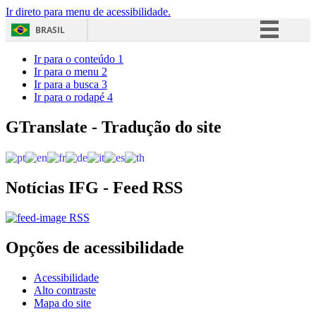
Ir direto para menu de acessibilidade.
BRASIL
Simplifique!
Ir para o conteúdo
1
Ir para o menu
2
Comunica BR
Ir para a busca
3
Ir para o rodapé
4
Participe
Acesso à informação
GTranslate - Tradução do site
Legislação
Canais
Notícias IFG - Feed RSS
RSS
Opções de acessibilidade
Acessibilidade
Alto contraste
Mapa do site