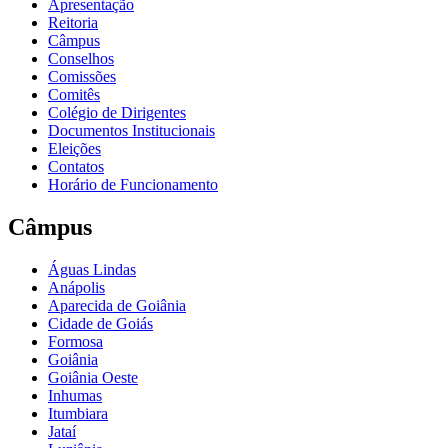
Apresentação
Reitoria
Câmpus
Conselhos
Comissões
Comitês
Colégio de Dirigentes
Documentos Institucionais
Eleições
Contatos
Horário de Funcionamento
Câmpus
Águas Lindas
Anápolis
Aparecida de Goiânia
Cidade de Goiás
Formosa
Goiânia
Goiânia Oeste
Inhumas
Itumbiara
Jataí