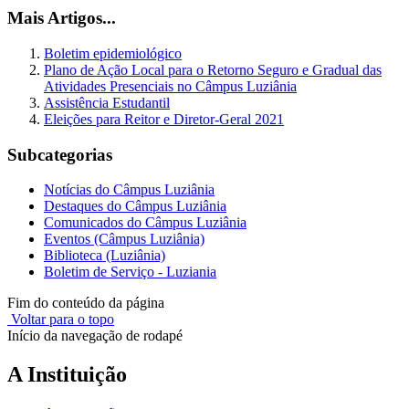
Mais Artigos...
Boletim epidemiológico
Plano de Ação Local para o Retorno Seguro e Gradual das
Atividades Presenciais no Câmpus Luziânia
Assistência Estudantil
Eleições para Reitor e Diretor-Geral 2021
Subcategorias
Notícias do Câmpus Luziânia
Destaques do Câmpus Luziânia
Comunicados do Câmpus Luziânia
Eventos (Câmpus Luziânia)
Biblioteca (Luziânia)
Boletim de Serviço - Luziania
Fim do conteúdo da página
Voltar para o topo
Início da navegação de rodapé
A Instituição