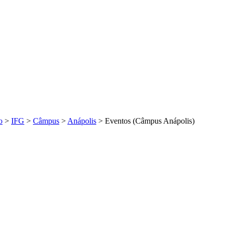
o
>
IFG
>
Câmpus
>
Anápolis
>
Eventos (Câmpus Anápolis)