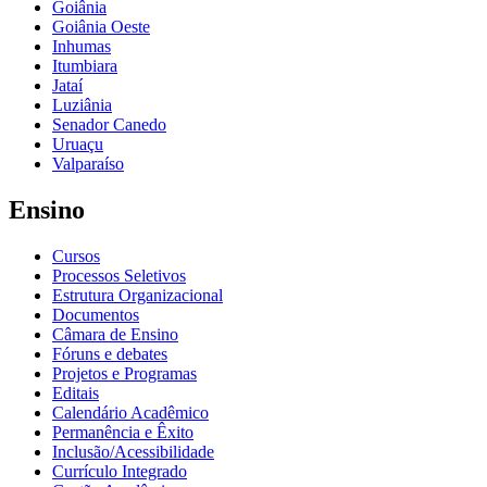
Goiânia
Goiânia Oeste
Inhumas
Itumbiara
Jataí
Luziânia
Senador Canedo
Uruaçu
Valparaíso
Ensino
Cursos
Processos Seletivos
Estrutura Organizacional
Documentos
Câmara de Ensino
Fóruns e debates
Projetos e Programas
Editais
Calendário Acadêmico
Permanência e Êxito
Inclusão/Acessibilidade
Currículo Integrado