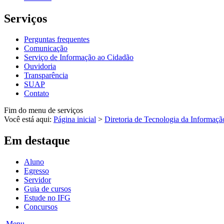
Serviços
Perguntas frequentes
Comunicação
Serviço de Informação ao Cidadão
Ouvidoria
Transparência
SUAP
Contato
Fim do menu de serviços
Você está aqui:
Página inicial
>
Diretoria de Tecnologia da Informaçã
Em destaque
Aluno
Egresso
Servidor
Guia de cursos
Estude no IFG
Concursos
Menu