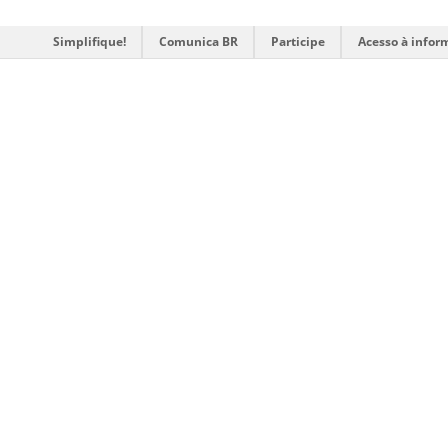
Simplifique!
Comunica BR
Participe
Acesso à infor