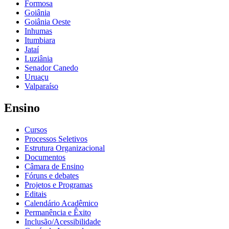
Formosa
Goiânia
Goiânia Oeste
Inhumas
Itumbiara
Jataí
Luziânia
Senador Canedo
Uruaçu
Valparaíso
Ensino
Cursos
Processos Seletivos
Estrutura Organizacional
Documentos
Câmara de Ensino
Fóruns e debates
Projetos e Programas
Editais
Calendário Acadêmico
Permanência e Êxito
Inclusão/Acessibilidade