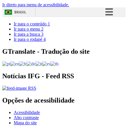
Ir direto para menu de acessibilidade.
BRASIL
Simplifique!
Ir para o conteúdo
1
Ir para o menu
2
Comunica BR
Ir para a busca
3
Ir para o rodapé
4
Participe
Acesso à informação
GTranslate - Tradução do site
Legislação
Canais
Notícias IFG - Feed RSS
RSS
Opções de acessibilidade
Acessibilidade
Alto contraste
Mapa do site