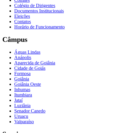
Comitês
Colégio de Dirigentes
Documentos Institucionais
Eleições
Contatos
Horário de Funcionamento
Câmpus
Águas Lindas
Anápolis
Aparecida de Goiânia
Cidade de Goiás
Formosa
Goiânia
Goiânia Oeste
Inhumas
Itumbiara
Jataí
Luziânia
Senador Canedo
Uruaçu
Valparaíso