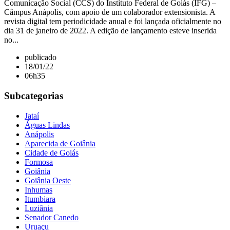
Comunicação Social (CCS) do Instituto Federal de Goiás (IFG) –
Câmpus Anápolis, com apoio de um colaborador extensionista. A
revista digital tem periodicidade anual e foi lançada oficialmente no
dia 31 de janeiro de 2022. A edição de lançamento esteve inserida
no...
publicado
18/01/22
06h35
Subcategorias
Jataí
Águas Lindas
Anápolis
Aparecida de Goiânia
Cidade de Goiás
Formosa
Goiânia
Goiânia Oeste
Inhumas
Itumbiara
Luziânia
Senador Canedo
Uruaçu