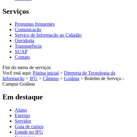
Serviços
Perguntas frequentes
Comunicação
Serviço de Informação ao Cidadão
Ouvidoria
Transparência
SUAP
Contato
Fim do menu de serviços
Você está aqui:
Página inicial
>
Diretoria de Tecnologia da
Informação
>
IFG
>
Câmpus
>
Goiânia
>
Boletim de Serviço -
Campus Goiânia
Em destaque
Aluno
Egresso
Servidor
Guia de cursos
Estude no IFG