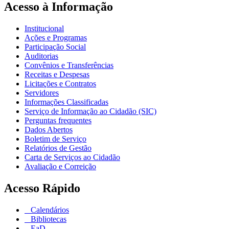
Acesso à Informação
Institucional
Ações e Programas
Participação Social
Auditorias
Convênios e Transferências
Receitas e Despesas
Licitações e Contratos
Servidores
Informações Classificadas
Serviço de Informação ao Cidadão (SIC)
Perguntas frequentes
Dados Abertos
Boletim de Serviço
Relatórios de Gestão
Carta de Serviços ao Cidadão
Avaliação e Correição
Acesso Rápido
Calendários
Bibliotecas
EaD