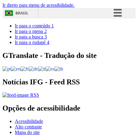
Ir direto para menu de acessibilidade.
BRASIL
Simplifique!
Ir para o conteúdo
1
Ir para o menu
2
Comunica BR
Ir para a busca
3
Ir para o rodapé
4
Participe
Acesso à informação
GTranslate - Tradução do site
Legislação
Canais
Notícias IFG - Feed RSS
RSS
Opções de acessibilidade
Acessibilidade
Alto contraste
Mapa do site