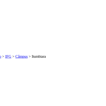
o
>
IFG
>
Câmpus
>
Itumbiara