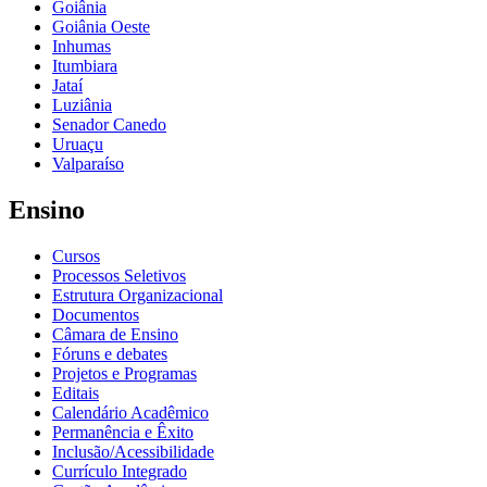
Goiânia
Goiânia Oeste
Inhumas
Itumbiara
Jataí
Luziânia
Senador Canedo
Uruaçu
Valparaíso
Ensino
Cursos
Processos Seletivos
Estrutura Organizacional
Documentos
Câmara de Ensino
Fóruns e debates
Projetos e Programas
Editais
Calendário Acadêmico
Permanência e Êxito
Inclusão/Acessibilidade
Currículo Integrado