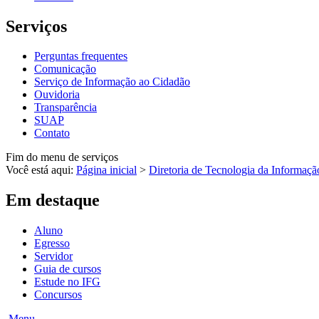
Serviços
Perguntas frequentes
Comunicação
Serviço de Informação ao Cidadão
Ouvidoria
Transparência
SUAP
Contato
Fim do menu de serviços
Você está aqui:
Página inicial
>
Diretoria de Tecnologia da Informaçã
Em destaque
Aluno
Egresso
Servidor
Guia de cursos
Estude no IFG
Concursos
Menu