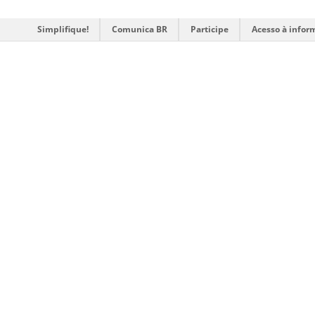
Simplifique!
Comunica BR
Participe
Acesso à infor