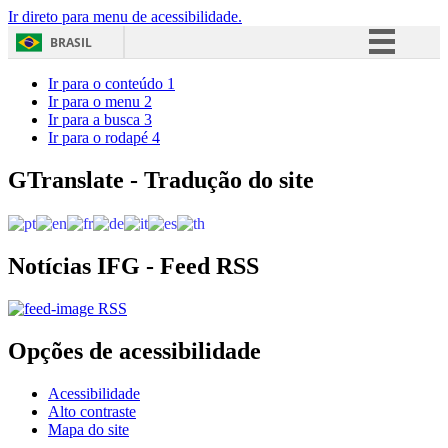
Ir direto para menu de acessibilidade.
BRASIL
Simplifique!
Ir para o conteúdo
1
Ir para o menu
2
Comunica BR
Ir para a busca
3
Ir para o rodapé
4
Participe
Acesso à informação
GTranslate - Tradução do site
Legislação
Canais
Notícias IFG - Feed RSS
RSS
Opções de acessibilidade
Acessibilidade
Alto contraste
Mapa do site