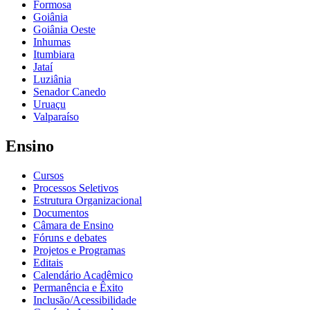
Formosa
Goiânia
Goiânia Oeste
Inhumas
Itumbiara
Jataí
Luziânia
Senador Canedo
Uruaçu
Valparaíso
Ensino
Cursos
Processos Seletivos
Estrutura Organizacional
Documentos
Câmara de Ensino
Fóruns e debates
Projetos e Programas
Editais
Calendário Acadêmico
Permanência e Êxito
Inclusão/Acessibilidade