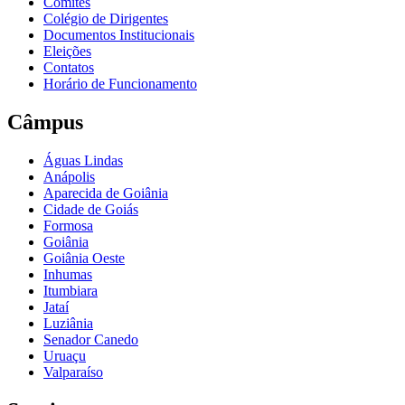
Comitês
Colégio de Dirigentes
Documentos Institucionais
Eleições
Contatos
Horário de Funcionamento
Câmpus
Águas Lindas
Anápolis
Aparecida de Goiânia
Cidade de Goiás
Formosa
Goiânia
Goiânia Oeste
Inhumas
Itumbiara
Jataí
Luziânia
Senador Canedo
Uruaçu
Valparaíso