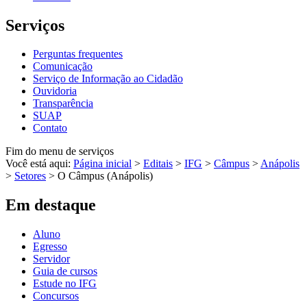
Serviços
Perguntas frequentes
Comunicação
Serviço de Informação ao Cidadão
Ouvidoria
Transparência
SUAP
Contato
Fim do menu de serviços
Você está aqui:
Página inicial
>
Editais
>
IFG
>
Câmpus
>
Anápolis
>
Setores
>
O Câmpus (Anápolis)
Em destaque
Aluno
Egresso
Servidor
Guia de cursos
Estude no IFG
Concursos