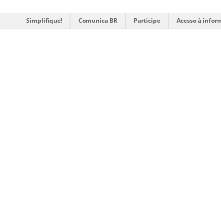
Simplifique!
Comunica BR
Participe
Acesso à infor