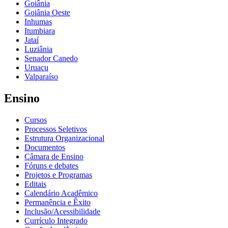
Goiânia
Goiânia Oeste
Inhumas
Itumbiara
Jataí
Luziânia
Senador Canedo
Uruaçu
Valparaíso
Ensino
Cursos
Processos Seletivos
Estrutura Organizacional
Documentos
Câmara de Ensino
Fóruns e debates
Projetos e Programas
Editais
Calendário Acadêmico
Permanência e Êxito
Inclusão/Acessibilidade
Currículo Integrado