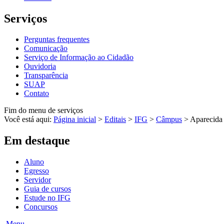
Serviços
Perguntas frequentes
Comunicação
Serviço de Informação ao Cidadão
Ouvidoria
Transparência
SUAP
Contato
Fim do menu de serviços
Você está aqui:
Página inicial
>
Editais
>
IFG
>
Câmpus
>
Aparecida
Em destaque
Aluno
Egresso
Servidor
Guia de cursos
Estude no IFG
Concursos
Menu