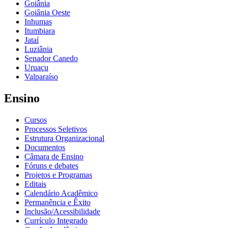
Goiânia
Goiânia Oeste
Inhumas
Itumbiara
Jataí
Luziânia
Senador Canedo
Uruaçu
Valparaíso
Ensino
Cursos
Processos Seletivos
Estrutura Organizacional
Documentos
Câmara de Ensino
Fóruns e debates
Projetos e Programas
Editais
Calendário Acadêmico
Permanência e Êxito
Inclusão/Acessibilidade
Currículo Integrado