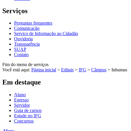
Serviços
Perguntas frequentes
Comunicação
Serviço de Informação ao Cidadão
Ouvidoria
Transparência
SUAP
Contato
Fim do menu de serviços
Você está aqui:
Página inicial
>
Editais
>
IFG
>
Câmpus
>
Inhumas
Em destaque
Aluno
Egresso
Servidor
Guia de cursos
Estude no IFG
Concursos
Menu