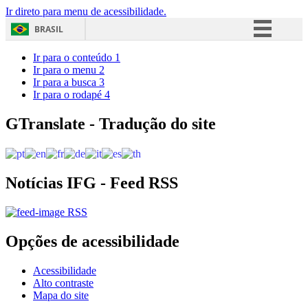
Ir direto para menu de acessibilidade.
BRASIL
Simplifique!
Ir para o conteúdo
1
Ir para o menu
2
Comunica BR
Ir para a busca
3
Ir para o rodapé
4
Participe
Acesso à informação
GTranslate - Tradução do site
Legislação
Canais
Notícias IFG - Feed RSS
RSS
Opções de acessibilidade
Acessibilidade
Alto contraste
Mapa do site