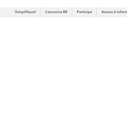
Simplifique!
Comunica BR
Participe
Acesso à infor