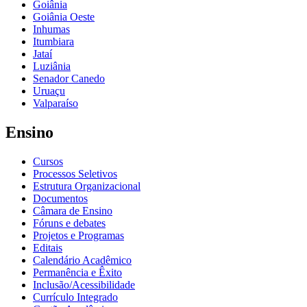
Goiânia
Goiânia Oeste
Inhumas
Itumbiara
Jataí
Luziânia
Senador Canedo
Uruaçu
Valparaíso
Ensino
Cursos
Processos Seletivos
Estrutura Organizacional
Documentos
Câmara de Ensino
Fóruns e debates
Projetos e Programas
Editais
Calendário Acadêmico
Permanência e Êxito
Inclusão/Acessibilidade
Currículo Integrado