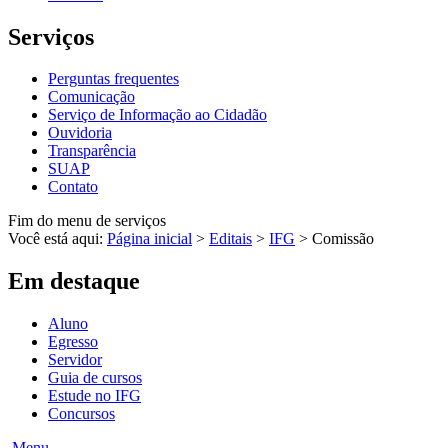
Serviços
Perguntas frequentes
Comunicação
Serviço de Informação ao Cidadão
Ouvidoria
Transparência
SUAP
Contato
Fim do menu de serviços
Você está aqui:
Página inicial
>
Editais
>
IFG
>
Comissão
Em destaque
Aluno
Egresso
Servidor
Guia de cursos
Estude no IFG
Concursos
Menu