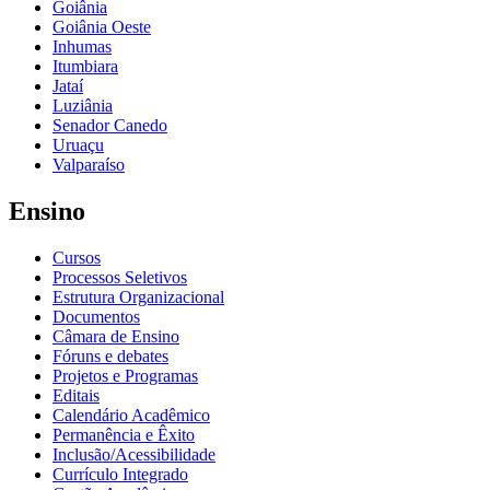
Goiânia
Goiânia Oeste
Inhumas
Itumbiara
Jataí
Luziânia
Senador Canedo
Uruaçu
Valparaíso
Ensino
Cursos
Processos Seletivos
Estrutura Organizacional
Documentos
Câmara de Ensino
Fóruns e debates
Projetos e Programas
Editais
Calendário Acadêmico
Permanência e Êxito
Inclusão/Acessibilidade
Currículo Integrado