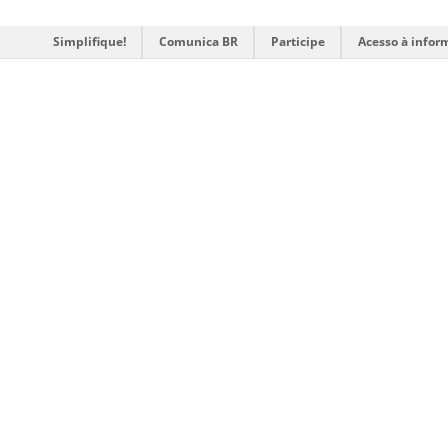
Simplifique!
Comunica BR
Participe
Acesso à infor