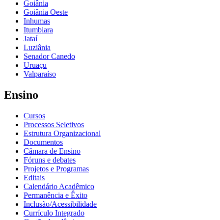
Goiânia
Goiânia Oeste
Inhumas
Itumbiara
Jataí
Luziânia
Senador Canedo
Uruaçu
Valparaíso
Ensino
Cursos
Processos Seletivos
Estrutura Organizacional
Documentos
Câmara de Ensino
Fóruns e debates
Projetos e Programas
Editais
Calendário Acadêmico
Permanência e Êxito
Inclusão/Acessibilidade
Currículo Integrado