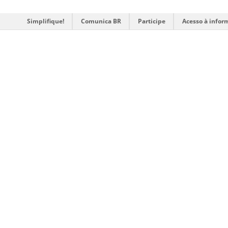
Simplifique!
Comunica BR
Participe
Acesso à infor