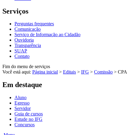
Serviços
Perguntas frequentes
Comunicação
Serviço de Informação ao Cidadão
Ouvidoria
Transparência
SUAP
Contato
Fim do menu de serviços
Você está aqui:
Página inicial
>
Editais
>
IFG
>
Comissão
>
CPA
Em destaque
Aluno
Egresso
Servidor
Guia de cursos
Estude no IFG
Concursos
Menu