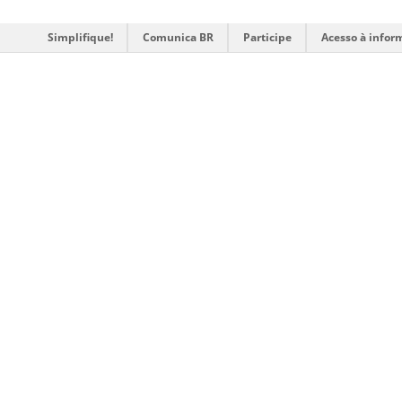
Simplifique!
Comunica BR
Participe
Acesso à infor