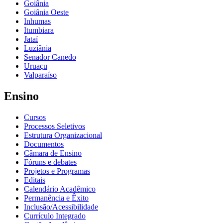
Goiânia
Goiânia Oeste
Inhumas
Itumbiara
Jataí
Luziânia
Senador Canedo
Uruaçu
Valparaíso
Ensino
Cursos
Processos Seletivos
Estrutura Organizacional
Documentos
Câmara de Ensino
Fóruns e debates
Projetos e Programas
Editais
Calendário Acadêmico
Permanência e Êxito
Inclusão/Acessibilidade
Currículo Integrado