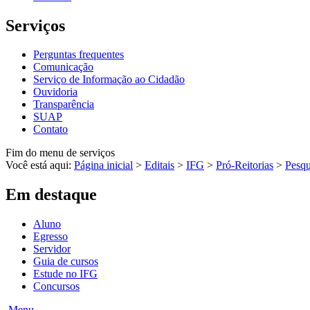
Serviços
Perguntas frequentes
Comunicação
Serviço de Informação ao Cidadão
Ouvidoria
Transparência
SUAP
Contato
Fim do menu de serviços
Você está aqui:
Página inicial
>
Editais
>
IFG
>
Pró-Reitorias
>
Pesqu
Em destaque
Aluno
Egresso
Servidor
Guia de cursos
Estude no IFG
Concursos
Menu