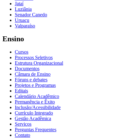
Jataí
Luziânia
Senador Canedo
Uruaçu
Valparaíso
Ensino
Cursos
Processos Seletivos
Estrutura Organizacional
Documentos
Câmara de Ensino
Fóruns e debates
Projetos e Programas
Editais
Calendário Acadêmico
Permanência e Êxito
Inclusão/Acessibilidade
Currículo Integrado
Gestão Acadêmica
Serviços
Perguntas Frequentes
Contato