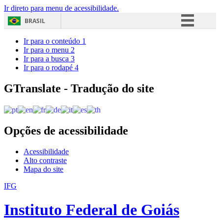
Ir direto para menu de acessibilidade.
BRASIL
Simplifique!
Ir para o conteúdo
1
Ir para o menu
2
Comunica BR
Ir para a busca
3
Ir para o rodapé
4
Participe
Acesso à informação
GTranslate - Tradução do site
Legislação
Canais
Opções de acessibilidade
Acessibilidade
Alto contraste
Mapa do site
IFG
Instituto Federal de Goiás