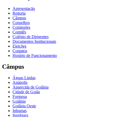
Apresentação
Reitoria
Câmpus
Conselhos
Comissões
Comitês
Colégio de Dirigentes
Documentos Institucionais
Eleições
Contatos
Horário de Funcionamento
Câmpus
Águas Lindas
Anápolis
Aparecida de Goiânia
Cidade de Goiás
Formosa
Goiânia
Goiânia Oeste
Inhumas
Itumbiara