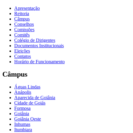
Apresentação
Reitoria
Câmpus
Conselhos
Comissões
Comitês
Colégio de Dirigentes
Documentos Institucionais
Eleições
Contatos
Horário de Funcionamento
Câmpus
Águas Lindas
Anápolis
Aparecida de Goiânia
Cidade de Goiás
Formosa
Goiânia
Goiânia Oeste
Inhumas
Itumbiara