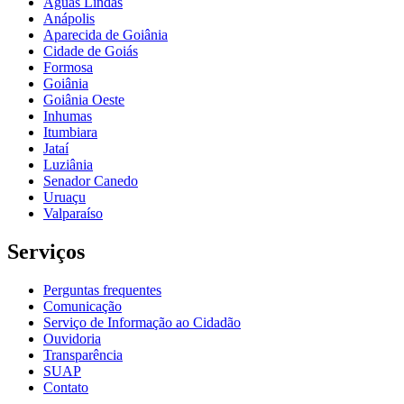
Águas Lindas
Anápolis
Aparecida de Goiânia
Cidade de Goiás
Formosa
Goiânia
Goiânia Oeste
Inhumas
Itumbiara
Jataí
Luziânia
Senador Canedo
Uruaçu
Valparaíso
Serviços
Perguntas frequentes
Comunicação
Serviço de Informação ao Cidadão
Ouvidoria
Transparência
SUAP
Contato