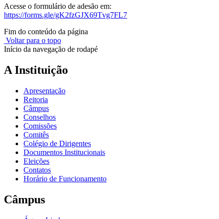
Acesse o formulário de adesão em:
https://forms.gle/gK2fzGJX69Tvg7FL7
Fim do conteúdo da página
Voltar para o topo
Início da navegação de rodapé
A Instituição
Apresentação
Reitoria
Câmpus
Conselhos
Comissões
Comitês
Colégio de Dirigentes
Documentos Institucionais
Eleições
Contatos
Horário de Funcionamento
Câmpus