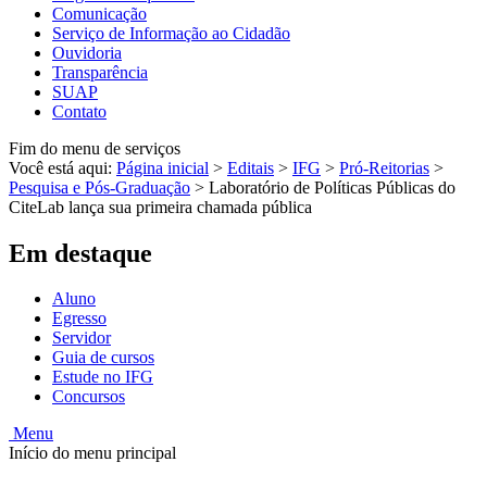
Comunicação
Serviço de Informação ao Cidadão
Ouvidoria
Transparência
SUAP
Contato
Fim do menu de serviços
Você está aqui:
Página inicial
>
Editais
>
IFG
>
Pró-Reitorias
>
Pesquisa e Pós-Graduação
>
Laboratório de Políticas Públicas do
CiteLab lança sua primeira chamada pública
Em destaque
Aluno
Egresso
Servidor
Guia de cursos
Estude no IFG
Concursos
Menu
Início do menu principal