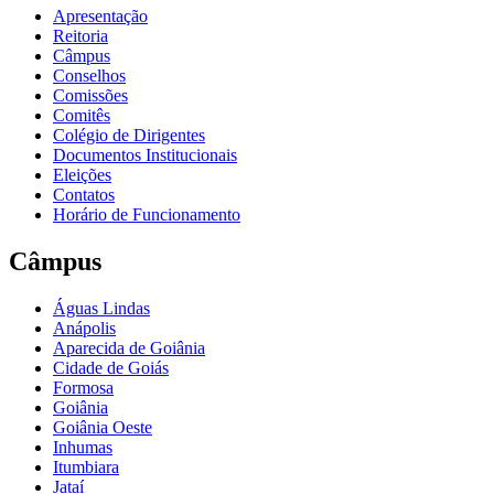
Apresentação
Reitoria
Câmpus
Conselhos
Comissões
Comitês
Colégio de Dirigentes
Documentos Institucionais
Eleições
Contatos
Horário de Funcionamento
Câmpus
Águas Lindas
Anápolis
Aparecida de Goiânia
Cidade de Goiás
Formosa
Goiânia
Goiânia Oeste
Inhumas
Itumbiara
Jataí