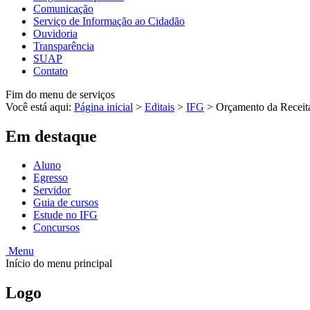
Comunicação
Serviço de Informação ao Cidadão
Ouvidoria
Transparência
SUAP
Contato
Fim do menu de serviços
Você está aqui:
Página inicial
>
Editais
>
IFG
>
Orçamento da Receit
Em destaque
Aluno
Egresso
Servidor
Guia de cursos
Estude no IFG
Concursos
Menu
Início do menu principal
Logo