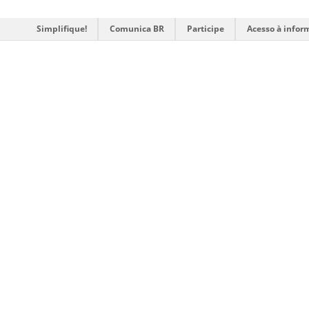
Simplifique!
Comunica BR
Participe
Acesso à infor