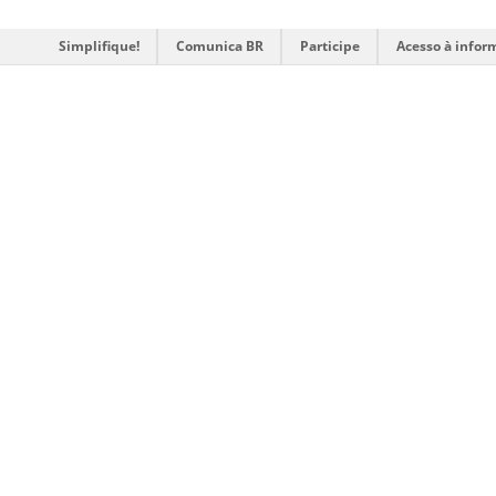
Simplifique!
Comunica BR
Participe
Acesso à infor