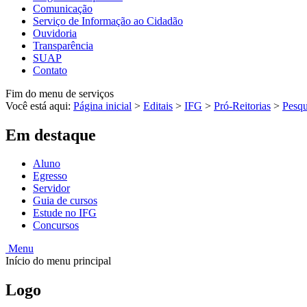
Comunicação
Serviço de Informação ao Cidadão
Ouvidoria
Transparência
SUAP
Contato
Fim do menu de serviços
Você está aqui:
Página inicial
>
Editais
>
IFG
>
Pró-Reitorias
>
Pesqu
Em destaque
Aluno
Egresso
Servidor
Guia de cursos
Estude no IFG
Concursos
Menu
Início do menu principal
Logo