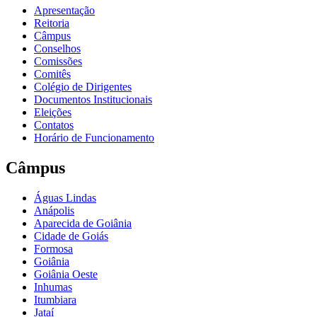
Apresentação
Reitoria
Câmpus
Conselhos
Comissões
Comitês
Colégio de Dirigentes
Documentos Institucionais
Eleições
Contatos
Horário de Funcionamento
Câmpus
Águas Lindas
Anápolis
Aparecida de Goiânia
Cidade de Goiás
Formosa
Goiânia
Goiânia Oeste
Inhumas
Itumbiara
Jataí