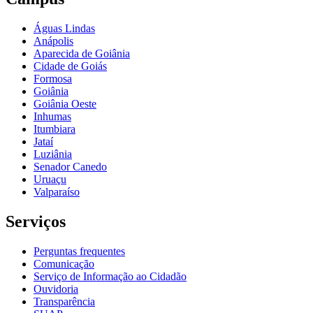
Águas Lindas
Anápolis
Aparecida de Goiânia
Cidade de Goiás
Formosa
Goiânia
Goiânia Oeste
Inhumas
Itumbiara
Jataí
Luziânia
Senador Canedo
Uruaçu
Valparaíso
Serviços
Perguntas frequentes
Comunicação
Serviço de Informação ao Cidadão
Ouvidoria
Transparência