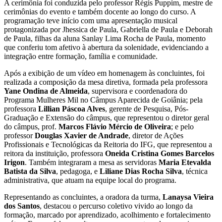
A cerimônia foi conduzida pelo professor Régis Puppim, mestre de
cerimônias do evento e também docente ao longo do curso. A
programação teve início com uma apresentação musical
protagonizada por Jhessica de Paula, Gabriella de Paula e Deborah
de Paula, filhas da aluna Sanlay Lima Rocha de Paula, momento
que conferiu tom afetivo à abertura da solenidade, evidenciando a
integração entre formação, família e comunidade.
Após a exibição de um vídeo em homenagem às concluintes, foi
realizada a composição da mesa diretiva, formada pela professora
Yane Ondina de Almeida
, supervisora e coordenadora do
Programa Mulheres Mil no Câmpus Aparecida de Goiânia; pela
professora
Lillian Páscoa Alves
, gerente de Pesquisa, Pós-
Graduação e Extensão do câmpus, que representou o diretor geral
do câmpus, prof.
Marcos Flávio Mércio de Oliveira
; e pelo
professor
Douglas Xavier de Andrade
, diretor de Ações
Profissionais e Tecnológicas da Reitoria do IFG, que representou a
reitora da instituição, professora
Oneida Cristina Gomes Barcelos
Irigon
. Também integraram a mesa as servidoras
Maria Etevalda
Batista da Silva
, pedagoga, e
Liliane Dias Rocha Silva
, técnica
administrativa, que atuam na equipe local do programa.
Representando as concluintes, a oradora da turma,
Lanaysa Vieira
dos Santos
, destacou o percurso coletivo vivido ao longo da
formação, marcado por aprendizado, acolhimento e fortalecimento