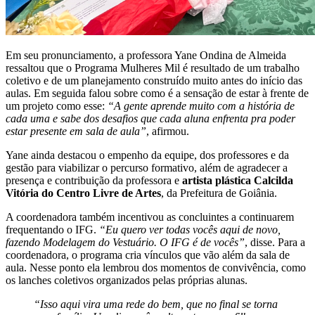
Em seu pronunciamento, a professora Yane Ondina de Almeida
ressaltou que o Programa Mulheres Mil é resultado de um trabalho
coletivo e de um planejamento construído muito antes do início das
aulas. Em seguida falou sobre como é a sensação de estar à frente de
um projeto como esse:
“A gente aprende muito com a história de
cada uma e sabe dos desafios que cada aluna enfrenta pra poder
estar presente em sala de aula”
, afirmou.
Yane ainda destacou o empenho da equipe, dos professores e da
gestão para viabilizar o percurso formativo, além de agradecer a
presença e contribuição da professora e
artista plástica Calcilda
Vitória do Centro Livre de Artes
, da Prefeitura de Goiânia.
A coordenadora também incentivou as concluintes a continuarem
frequentando o IFG.
“Eu quero ver todas vocês aqui de novo,
fazendo Modelagem do Vestuário. O IFG é de vocês”
, disse. Para a
coordenadora, o programa cria vínculos que vão além da sala de
aula. Nesse ponto ela lembrou dos momentos de convivência, como
os lanches coletivos organizados pelas próprias alunas.
“Isso aqui vira uma rede do bem, que no final se torna