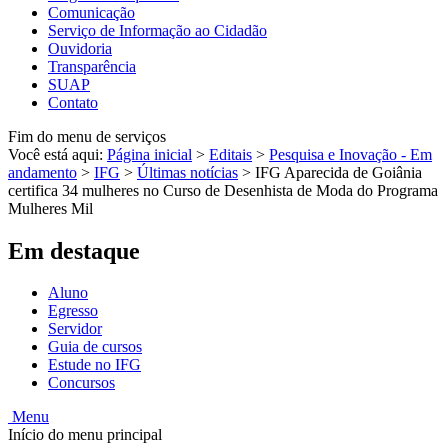
Comunicação
Serviço de Informação ao Cidadão
Ouvidoria
Transparência
SUAP
Contato
Fim do menu de serviços
Você está aqui:
Página inicial
>
Editais
>
Pesquisa e Inovação - Em
andamento
>
IFG
>
Últimas notícias
>
IFG Aparecida de Goiânia
certifica 34 mulheres no Curso de Desenhista de Moda do Programa
Mulheres Mil
Em destaque
Aluno
Egresso
Servidor
Guia de cursos
Estude no IFG
Concursos
Menu
Início do menu principal