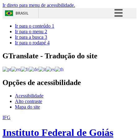
Ir direto para menu de acessibilidade.
BRASIL
Simplifique!
Ir para o conteúdo
1
Ir para o menu
2
Comunica BR
Ir para a busca
3
Ir para o rodapé
4
Participe
Acesso à informação
GTranslate - Tradução do site
Legislação
Canais
Opções de acessibilidade
Acessibilidade
Alto contraste
Mapa do site
IFG
Instituto Federal de Goiás