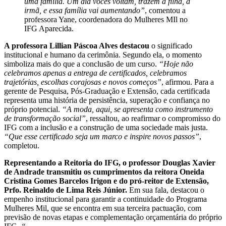
uma família. Um dia vocês voltam, trazem a filha, a
irmã, e essa família vai aumentando”
, comentou a
professora Yane, coordenadora do Mulheres MIl no
IFG Aparecida.
A professora Lillian Páscoa Alves destacou
o significado
institucional e humano da cerimônia. Segundo ela, o momento
simboliza mais do que a conclusão de um curso.
“Hoje não
celebramos apenas a entrega de certificados, celebramos
trajetórias, escolhas corajosas e novos começos”
, afirmou. Para a
gerente de Pesquisa, Pós-Graduação e Extensão, cada certificada
representa uma história de persistência, superação e confiança no
próprio potencial.
“A moda, aqui, se apresenta como instrumento
de transformação social”
, ressaltou, ao reafirmar o compromisso do
IFG com a inclusão e a construção de uma sociedade mais justa.
“Que esse certificado seja um marco e inspire novos passos”
,
completou.
Representando a Reitoria do IFG, o professor Douglas Xavier
de Andrade transmitiu os cumprimentos da reitora Oneida
Cristina Gomes Barcelos Irigon e do pró-reitor de Extensão,
Prfo. Reinaldo de Lima Reis Júnior.
Em sua fala, destacou o
empenho institucional para garantir a continuidade do Programa
Mulheres Mil, que se encontra em sua terceira pactuação, com
previsão de novas etapas e complementação orçamentária do próprio