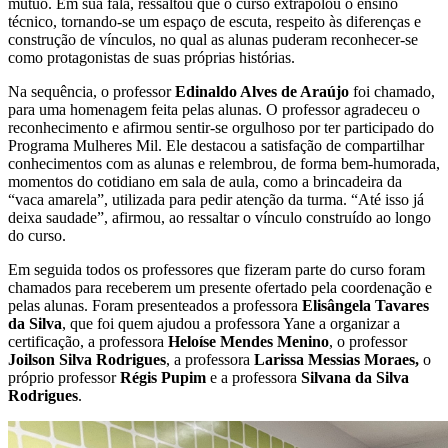
mútuo. Em sua fala, ressaltou que o curso extrapolou o ensino
técnico, tornando-se um espaço de escuta, respeito às diferenças e
construção de vínculos, no qual as alunas puderam reconhecer-se
como protagonistas de suas próprias histórias.
Na sequência, o professor
Edinaldo Alves de Araújo
foi chamado,
para uma homenagem feita pelas alunas. O professor agradeceu o
reconhecimento e afirmou sentir-se orgulhoso por ter participado do
Programa Mulheres Mil. Ele destacou a satisfação de compartilhar
conhecimentos com as alunas e relembrou, de forma bem-humorada,
momentos do cotidiano em sala de aula, como a brincadeira da
“vaca amarela”, utilizada para pedir atenção da turma. “Até isso já
deixa saudade”, afirmou, ao ressaltar o vínculo construído ao longo
do curso.
Em seguida todos os professores que fizeram parte do curso foram
chamados para receberem um presente ofertado pela coordenação e
pelas alunas. Foram presenteados a professora
Elisângela Tavares
da Silva
, que foi quem ajudou a professora Yane a organizar a
certificação, a professora
Heloíse Mendes Menino
, o professor
Joilson Silva Rodrigues
, a professora
Larissa Messias Moraes,
o
próprio professor
Régis Pupim
e a professora
Silvana da Silva
Rodrigues
.