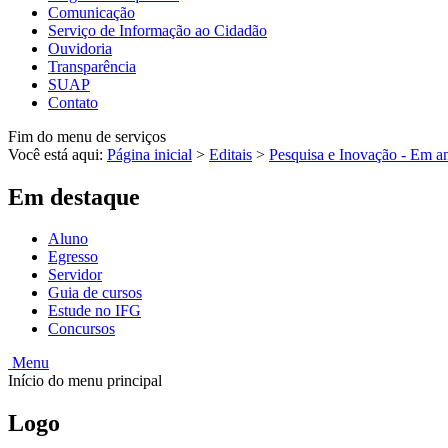
Comunicação
Serviço de Informação ao Cidadão
Ouvidoria
Transparência
SUAP
Contato
Fim do menu de serviços
Você está aqui:
Página inicial
>
Editais
>
Pesquisa e Inovação - Em 
Em destaque
Aluno
Egresso
Servidor
Guia de cursos
Estude no IFG
Concursos
Menu
Início do menu principal
Logo