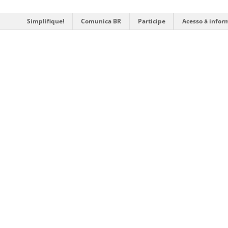
Simplifique!
Comunica BR
Participe
Acesso à infor