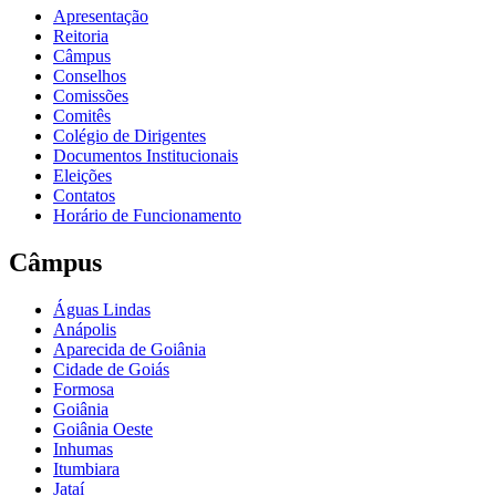
Apresentação
Reitoria
Câmpus
Conselhos
Comissões
Comitês
Colégio de Dirigentes
Documentos Institucionais
Eleições
Contatos
Horário de Funcionamento
Câmpus
Águas Lindas
Anápolis
Aparecida de Goiânia
Cidade de Goiás
Formosa
Goiânia
Goiânia Oeste
Inhumas
Itumbiara
Jataí