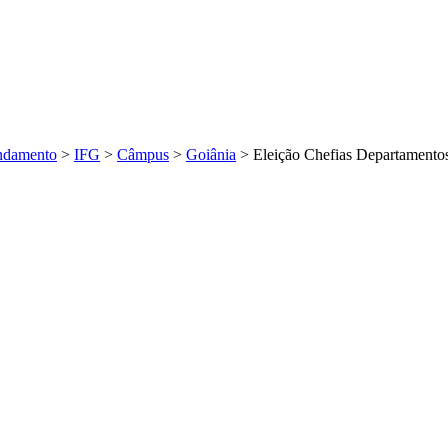
andamento
>
IFG
>
Câmpus
>
Goiânia
>
Eleição Chefias Departamentos