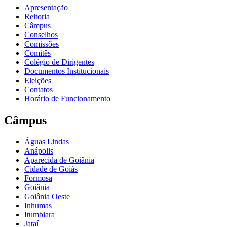
Apresentação
Reitoria
Câmpus
Conselhos
Comissões
Comitês
Colégio de Dirigentes
Documentos Institucionais
Eleições
Contatos
Horário de Funcionamento
Câmpus
Águas Lindas
Anápolis
Aparecida de Goiânia
Cidade de Goiás
Formosa
Goiânia
Goiânia Oeste
Inhumas
Itumbiara
Jataí