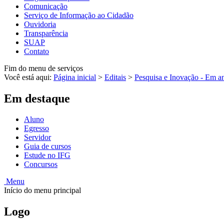
Comunicação
Serviço de Informação ao Cidadão
Ouvidoria
Transparência
SUAP
Contato
Fim do menu de serviços
Você está aqui:
Página inicial
>
Editais
>
Pesquisa e Inovação - Em 
Em destaque
Aluno
Egresso
Servidor
Guia de cursos
Estude no IFG
Concursos
Menu
Início do menu principal
Logo