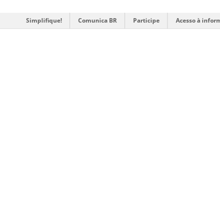
Simplifique!
Comunica BR
Participe
Acesso à infor