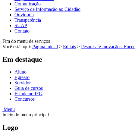
Comunicação
Serviço de Informação ao Cidadão
Ouvidoria
Transparência
SUAP
Contato
Fim do menu de serviços
Você está aqui:
Página inicial
>
Editais
>
Pesquisa e Inovação - Encer
Em destaque
Aluno
Egresso
Servidor
Guia de cursos
Estude no IFG
Concursos
Menu
Início do menu principal
Logo