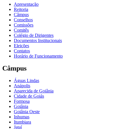
Apresentação
Reitoria
Câmpus
Conselhos
Comissões
Comitês
Colégio de Dirigentes
Documentos Institucionais
Eleições
Contatos
Horário de Funcionamento
Câmpus
Águas Lindas
Anápolis
Aparecida de Goiânia
Cidade de Goiás
Formosa
Goiânia
Goiânia Oeste
Inhumas
Itumbiara
Jataí