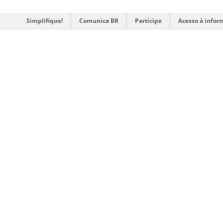
Simplifique!
Comunica BR
Participe
Acesso à infor