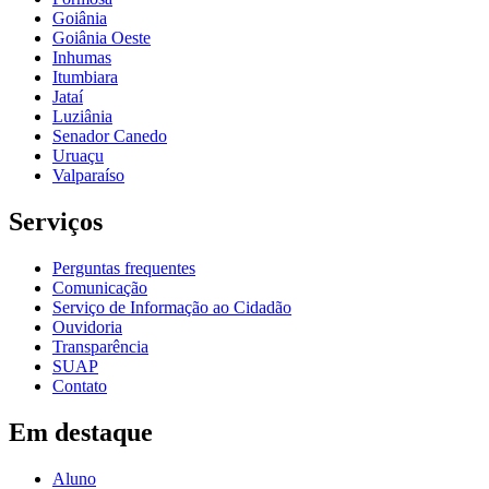
Goiânia
Goiânia Oeste
Inhumas
Itumbiara
Jataí
Luziânia
Senador Canedo
Uruaçu
Valparaíso
Serviços
Perguntas frequentes
Comunicação
Serviço de Informação ao Cidadão
Ouvidoria
Transparência
SUAP
Contato
Em destaque
Aluno