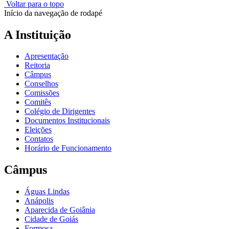
Voltar para o topo
Início da navegação de rodapé
A Instituição
Apresentação
Reitoria
Câmpus
Conselhos
Comissões
Comitês
Colégio de Dirigentes
Documentos Institucionais
Eleições
Contatos
Horário de Funcionamento
Câmpus
Águas Lindas
Anápolis
Aparecida de Goiânia
Cidade de Goiás
Formosa