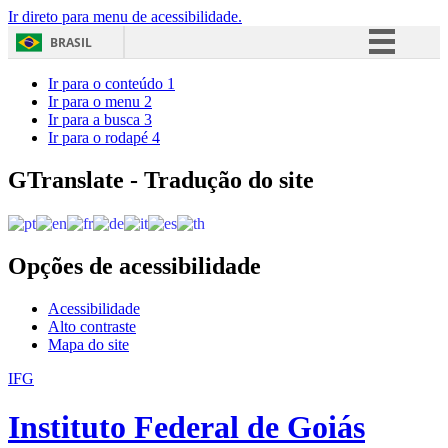
Ir direto para menu de acessibilidade.
BRASIL
Simplifique!
Ir para o conteúdo
1
Ir para o menu
2
Comunica BR
Ir para a busca
3
Ir para o rodapé
4
Participe
Acesso à informação
GTranslate - Tradução do site
Legislação
Canais
Opções de acessibilidade
Acessibilidade
Alto contraste
Mapa do site
IFG
Instituto Federal de Goiás