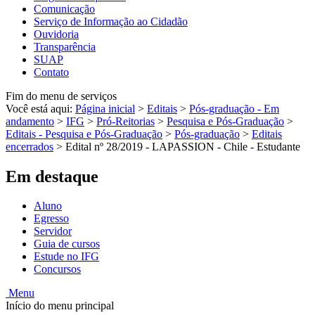
Comunicação
Serviço de Informação ao Cidadão
Ouvidoria
Transparência
SUAP
Contato
Fim do menu de serviços
Você está aqui:
Página inicial
>
Editais
>
Pós-graduação - Em
andamento
>
IFG
>
Pró-Reitorias
>
Pesquisa e Pós-Graduação
>
Editais - Pesquisa e Pós-Graduação
>
Pós-graduação
>
Editais
encerrados
>
Edital nº 28/2019 - LAPASSION - Chile - Estudante
Em destaque
Aluno
Egresso
Servidor
Guia de cursos
Estude no IFG
Concursos
Menu
Início do menu principal