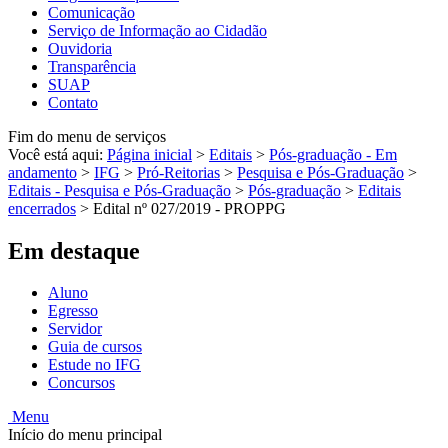
Comunicação
Serviço de Informação ao Cidadão
Ouvidoria
Transparência
SUAP
Contato
Fim do menu de serviços
Você está aqui:
Página inicial
>
Editais
>
Pós-graduação - Em
andamento
>
IFG
>
Pró-Reitorias
>
Pesquisa e Pós-Graduação
>
Editais - Pesquisa e Pós-Graduação
>
Pós-graduação
>
Editais
encerrados
>
Edital nº 027/2019 - PROPPG
Em destaque
Aluno
Egresso
Servidor
Guia de cursos
Estude no IFG
Concursos
Menu
Início do menu principal