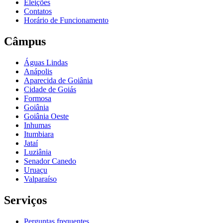
Eleições
Contatos
Horário de Funcionamento
Câmpus
Águas Lindas
Anápolis
Aparecida de Goiânia
Cidade de Goiás
Formosa
Goiânia
Goiânia Oeste
Inhumas
Itumbiara
Jataí
Luziânia
Senador Canedo
Uruaçu
Valparaíso
Serviços
Perguntas frequentes