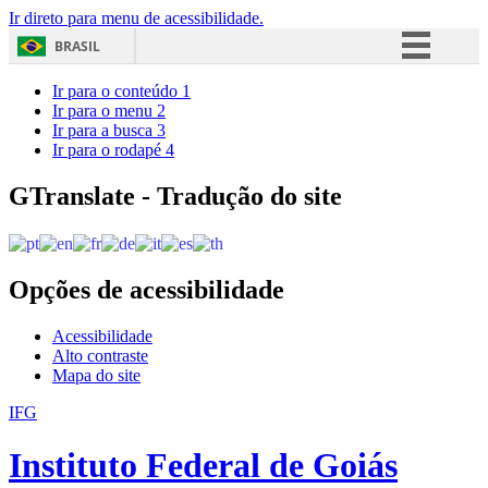
Ir direto para menu de acessibilidade.
BRASIL
Simplifique!
Ir para o conteúdo
1
Ir para o menu
2
Comunica BR
Ir para a busca
3
Ir para o rodapé
4
Participe
Acesso à informação
GTranslate - Tradução do site
Legislação
Canais
Opções de acessibilidade
Acessibilidade
Alto contraste
Mapa do site
IFG
Instituto Federal de Goiás