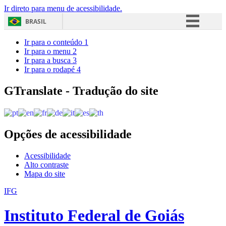
Ir direto para menu de acessibilidade.
BRASIL
Simplifique!
Ir para o conteúdo
1
Ir para o menu
2
Comunica BR
Ir para a busca
3
Ir para o rodapé
4
Participe
Acesso à informação
GTranslate - Tradução do site
Legislação
Canais
Opções de acessibilidade
Acessibilidade
Alto contraste
Mapa do site
IFG
Instituto Federal de Goiás