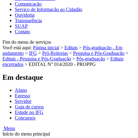
Comunicação
Serviço de Informação ao Cidadão
Ouvidoria
Transparência
SUAP
Contato
Fim do menu de serviços
Você está aqui:
Página inicial
>
Editais
>
Pós-graduação - Em
andamento
>
IFG
>
Pró-Reitorias
>
Pesquisa e Pós-Graduação
>
Editais - Pesquisa e Pós-Graduação
>
Pós-graduação
>
Editais
encerrados
>
EDITAL N° 014/2020 - PROPPG
Em destaque
Aluno
Egresso
Servidor
Guia de cursos
Estude no IFG
Concursos
Menu
Início do menu principal