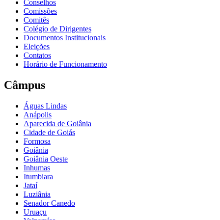
Conselhos
Comissões
Comitês
Colégio de Dirigentes
Documentos Institucionais
Eleições
Contatos
Horário de Funcionamento
Câmpus
Águas Lindas
Anápolis
Aparecida de Goiânia
Cidade de Goiás
Formosa
Goiânia
Goiânia Oeste
Inhumas
Itumbiara
Jataí
Luziânia
Senador Canedo
Uruaçu