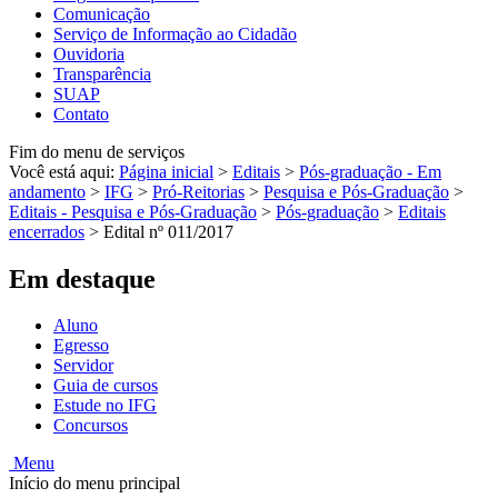
Comunicação
Serviço de Informação ao Cidadão
Ouvidoria
Transparência
SUAP
Contato
Fim do menu de serviços
Você está aqui:
Página inicial
>
Editais
>
Pós-graduação - Em
andamento
>
IFG
>
Pró-Reitorias
>
Pesquisa e Pós-Graduação
>
Editais - Pesquisa e Pós-Graduação
>
Pós-graduação
>
Editais
encerrados
>
Edital nº 011/2017
Em destaque
Aluno
Egresso
Servidor
Guia de cursos
Estude no IFG
Concursos
Menu
Início do menu principal