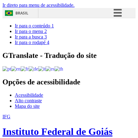
Ir direto para menu de acessibilidade.
BRASIL
Simplifique!
Ir para o conteúdo
1
Ir para o menu
2
Comunica BR
Ir para a busca
3
Ir para o rodapé
4
Participe
Acesso à informação
GTranslate - Tradução do site
Legislação
Canais
Opções de acessibilidade
Acessibilidade
Alto contraste
Mapa do site
IFG
Instituto Federal de Goiás