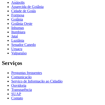
Anápolis
Aparecida de Goiânia
Cidade de Goiás
Formosa
Goiânia
Goiânia Oeste
Inhumas
Itumbiara
Jataí
Luziânia
Senador Canedo
Uruaçu
Valparaíso
Serviços
Perguntas frequentes
Comunicação
Serviço de Informação ao Cidadão
Ouvidoria
Transparência
SUAP
Contato