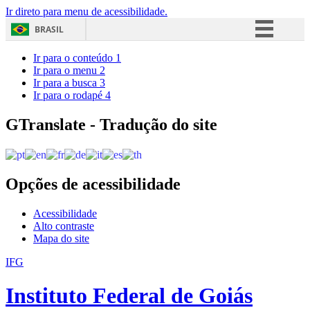
Ir direto para menu de acessibilidade.
BRASIL
Simplifique!
Ir para o conteúdo
1
Ir para o menu
2
Comunica BR
Ir para a busca
3
Ir para o rodapé
4
Participe
Acesso à informação
GTranslate - Tradução do site
Legislação
Canais
Opções de acessibilidade
Acessibilidade
Alto contraste
Mapa do site
IFG
Instituto Federal de Goiás