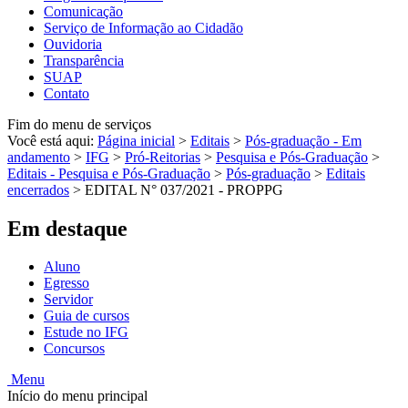
Comunicação
Serviço de Informação ao Cidadão
Ouvidoria
Transparência
SUAP
Contato
Fim do menu de serviços
Você está aqui:
Página inicial
>
Editais
>
Pós-graduação - Em
andamento
>
IFG
>
Pró-Reitorias
>
Pesquisa e Pós-Graduação
>
Editais - Pesquisa e Pós-Graduação
>
Pós-graduação
>
Editais
encerrados
>
EDITAL N° 037/2021 - PROPPG
Em destaque
Aluno
Egresso
Servidor
Guia de cursos
Estude no IFG
Concursos
Menu
Início do menu principal