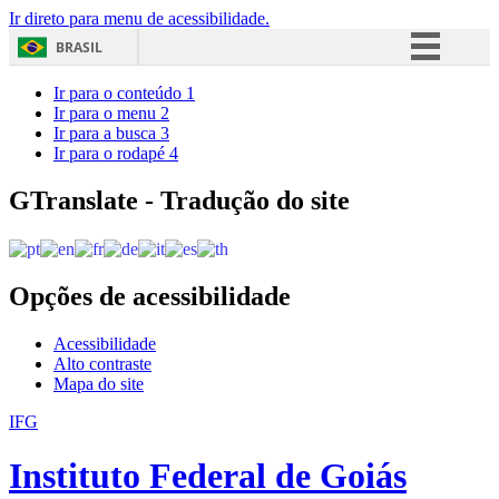
Ir direto para menu de acessibilidade.
BRASIL
Simplifique!
Ir para o conteúdo
1
Ir para o menu
2
Comunica BR
Ir para a busca
3
Ir para o rodapé
4
Participe
Acesso à informação
GTranslate - Tradução do site
Legislação
Canais
Opções de acessibilidade
Acessibilidade
Alto contraste
Mapa do site
IFG
Instituto Federal de Goiás