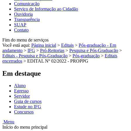
Comunicação
Serviço de Informação ao Cidadão
Ouvidoria
Transparência
SUAP
Contato
Fim do menu de serviços
Você está aqui:
Página inicial
>
Editais
>
Pós-graduação - Em
andamento
>
IFG
>
Pró-Reitorias
>
Pesquisa e Pós-Graduação
>
Editais - Pesquisa e Pós-Graduação
>
Pós-graduação
>
Editais
encerrados
>
EDITAL Nº 02/2022 - PROPPG
Em destaque
Aluno
Egresso
Servidor
Guia de cursos
Estude no IFG
Concursos
Menu
Início do menu principal