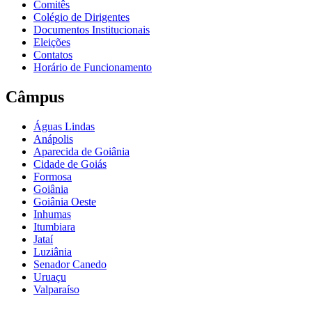
Comitês
Colégio de Dirigentes
Documentos Institucionais
Eleições
Contatos
Horário de Funcionamento
Câmpus
Águas Lindas
Anápolis
Aparecida de Goiânia
Cidade de Goiás
Formosa
Goiânia
Goiânia Oeste
Inhumas
Itumbiara
Jataí
Luziânia
Senador Canedo
Uruaçu
Valparaíso