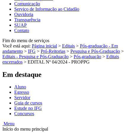
Comunicação
Serviço de Informação ao Cidadão
Ouvidoria
Transparência
SUAP
Contato
Fim do menu de serviços
Você está aqui:
Página inicial
>
Editais
>
Pós-graduação - Em
andamento
>
IFG
>
Pró-Reitorias
>
Pesquisa e Pós-Graduação
>
Editais - Pesquisa e Pós-Graduação
>
Pós-graduação
>
Editais
encerrados
>
EDITAL Nº 04/2024 - PROPPG
Em destaque
Aluno
Egresso
Servidor
Guia de cursos
Estude no IFG
Concursos
Menu
Início do menu principal