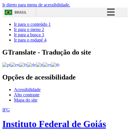
Ir direto para menu de acessibilidade.
BRASIL
Simplifique!
Ir para o conteúdo
1
Ir para o menu
2
Comunica BR
Ir para a busca
3
Ir para o rodapé
4
Participe
Acesso à informação
GTranslate - Tradução do site
Legislação
Canais
Opções de acessibilidade
Acessibilidade
Alto contraste
Mapa do site
IFG
Instituto Federal de Goiás