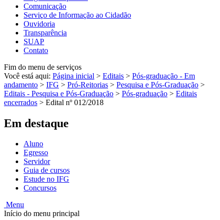
Comunicação
Serviço de Informação ao Cidadão
Ouvidoria
Transparência
SUAP
Contato
Fim do menu de serviços
Você está aqui:
Página inicial
>
Editais
>
Pós-graduação - Em
andamento
>
IFG
>
Pró-Reitorias
>
Pesquisa e Pós-Graduação
>
Editais - Pesquisa e Pós-Graduação
>
Pós-graduação
>
Editais
encerrados
>
Edital nº 012/2018
Em destaque
Aluno
Egresso
Servidor
Guia de cursos
Estude no IFG
Concursos
Menu
Início do menu principal