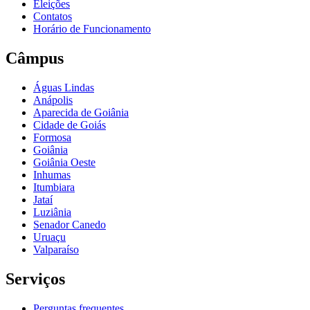
Eleições
Contatos
Horário de Funcionamento
Câmpus
Águas Lindas
Anápolis
Aparecida de Goiânia
Cidade de Goiás
Formosa
Goiânia
Goiânia Oeste
Inhumas
Itumbiara
Jataí
Luziânia
Senador Canedo
Uruaçu
Valparaíso
Serviços
Perguntas frequentes