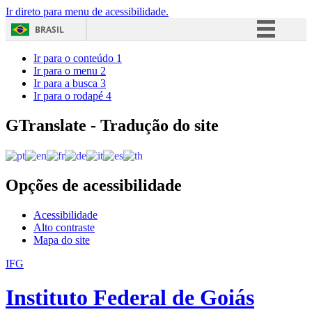
Ir direto para menu de acessibilidade.
BRASIL
Simplifique!
Ir para o conteúdo
1
Ir para o menu
2
Comunica BR
Ir para a busca
3
Ir para o rodapé
4
Participe
Acesso à informação
GTranslate - Tradução do site
Legislação
Canais
Opções de acessibilidade
Acessibilidade
Alto contraste
Mapa do site
IFG
Instituto Federal de Goiás