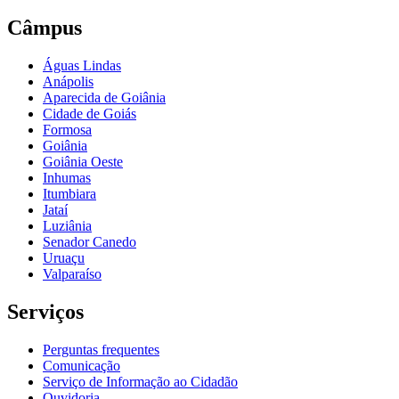
Câmpus
Águas Lindas
Anápolis
Aparecida de Goiânia
Cidade de Goiás
Formosa
Goiânia
Goiânia Oeste
Inhumas
Itumbiara
Jataí
Luziânia
Senador Canedo
Uruaçu
Valparaíso
Serviços
Perguntas frequentes
Comunicação
Serviço de Informação ao Cidadão
Ouvidoria