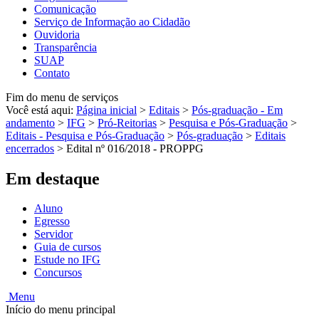
Comunicação
Serviço de Informação ao Cidadão
Ouvidoria
Transparência
SUAP
Contato
Fim do menu de serviços
Você está aqui:
Página inicial
>
Editais
>
Pós-graduação - Em
andamento
>
IFG
>
Pró-Reitorias
>
Pesquisa e Pós-Graduação
>
Editais - Pesquisa e Pós-Graduação
>
Pós-graduação
>
Editais
encerrados
>
Edital nº 016/2018 - PROPPG
Em destaque
Aluno
Egresso
Servidor
Guia de cursos
Estude no IFG
Concursos
Menu
Início do menu principal