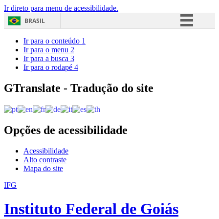
Ir direto para menu de acessibilidade.
BRASIL
Simplifique!
Ir para o conteúdo
1
Ir para o menu
2
Comunica BR
Ir para a busca
3
Ir para o rodapé
4
Participe
Acesso à informação
GTranslate - Tradução do site
Legislação
Canais
Opções de acessibilidade
Acessibilidade
Alto contraste
Mapa do site
IFG
Instituto Federal de Goiás