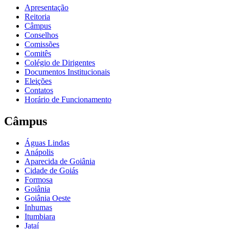
Apresentação
Reitoria
Câmpus
Conselhos
Comissões
Comitês
Colégio de Dirigentes
Documentos Institucionais
Eleições
Contatos
Horário de Funcionamento
Câmpus
Águas Lindas
Anápolis
Aparecida de Goiânia
Cidade de Goiás
Formosa
Goiânia
Goiânia Oeste
Inhumas
Itumbiara
Jataí