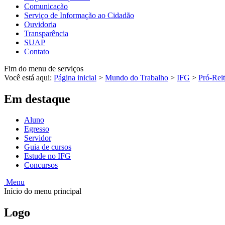
Comunicação
Serviço de Informação ao Cidadão
Ouvidoria
Transparência
SUAP
Contato
Fim do menu de serviços
Você está aqui:
Página inicial
>
Mundo do Trabalho
>
IFG
>
Pró-Reit
Em destaque
Aluno
Egresso
Servidor
Guia de cursos
Estude no IFG
Concursos
Menu
Início do menu principal
Logo