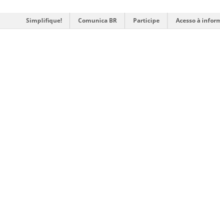
Simplifique!
Comunica BR
Participe
Acesso à infor