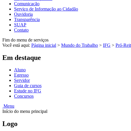
Comunicação
Serviço de Informação ao Cidadão
Ouvidoria
Transparência
SUAP
Contato
Fim do menu de serviços
Você está aqui:
Página inicial
>
Mundo do Trabalho
>
IFG
>
Pró-Reit
Em destaque
Aluno
Egresso
Servidor
Guia de cursos
Estude no IFG
Concursos
Menu
Início do menu principal
Logo