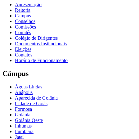
Apresentação
Reitoria
Câmpus
Conselhos
Comissões
Comitês
Colégio de Dirigentes
Documentos Institucionais
Eleições
Contatos
Horário de Funcionamento
Câmpus
Águas Lindas
Anápolis
Aparecida de Goiânia
Cidade de Goiás
Formosa
Goiânia
Goiânia Oeste
Inhumas
Itumbiara
Jataí