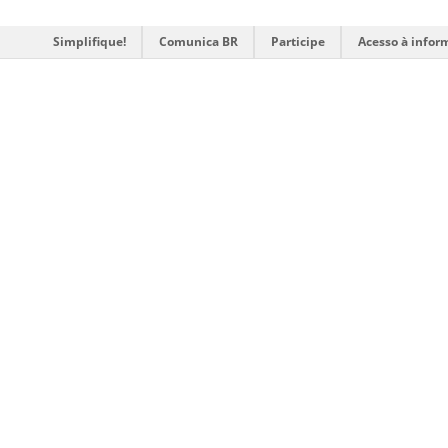
Simplifique!
Comunica BR
Participe
Acesso à infor