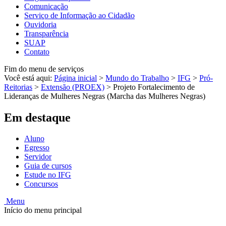
Comunicação
Serviço de Informação ao Cidadão
Ouvidoria
Transparência
SUAP
Contato
Fim do menu de serviços
Você está aqui:
Página inicial
>
Mundo do Trabalho
>
IFG
>
Pró-
Reitorias
>
Extensão (PROEX)
>
Projeto Fortalecimento de
Lideranças de Mulheres Negras (Marcha das Mulheres Negras)
Em destaque
Aluno
Egresso
Servidor
Guia de cursos
Estude no IFG
Concursos
Menu
Início do menu principal