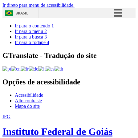
Ir direto para menu de acessibilidade.
BRASIL
Simplifique!
Ir para o conteúdo
1
Ir para o menu
2
Comunica BR
Ir para a busca
3
Ir para o rodapé
4
Participe
Acesso à informação
GTranslate - Tradução do site
Legislação
Canais
Opções de acessibilidade
Acessibilidade
Alto contraste
Mapa do site
IFG
Instituto Federal de Goiás