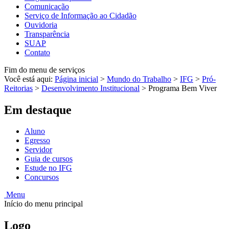
Comunicação
Serviço de Informação ao Cidadão
Ouvidoria
Transparência
SUAP
Contato
Fim do menu de serviços
Você está aqui:
Página inicial
>
Mundo do Trabalho
>
IFG
>
Pró-
Reitorias
>
Desenvolvimento Institucional
>
Programa Bem Viver
Em destaque
Aluno
Egresso
Servidor
Guia de cursos
Estude no IFG
Concursos
Menu
Início do menu principal
Logo