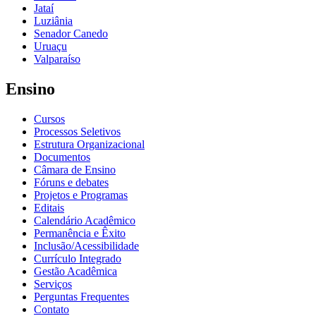
Jataí
Luziânia
Senador Canedo
Uruaçu
Valparaíso
Ensino
Cursos
Processos Seletivos
Estrutura Organizacional
Documentos
Câmara de Ensino
Fóruns e debates
Projetos e Programas
Editais
Calendário Acadêmico
Permanência e Êxito
Inclusão/Acessibilidade
Currículo Integrado
Gestão Acadêmica
Serviços
Perguntas Frequentes
Contato