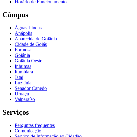
Horário de Funcionamento
Câmpus
Águas Lindas
Anápolis
Aparecida de Goiânia
Cidade de Goiás
Formosa
Goiânia
Goiânia Oeste
Inhumas
Itumbiara
Jataí
Luziânia
Senador Canedo
Uruaçu
Valparaíso
Serviços
Perguntas frequentes
Comunicação
Serviço de Informação ao Cidadão