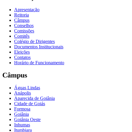
Apresentação
Reitoria
Câmpus
Conselhos
Comissões
Comitês
Colégio de Dirigentes
Documentos Institucionais
Eleições
Contatos
Horário de Funcionamento
Câmpus
Águas Lindas
Anápolis
Aparecida de Goiânia
Cidade de Goiás
Formosa
Goiânia
Goiânia Oeste
Inhumas
Itumbiara