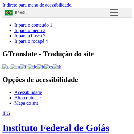
Ir direto para menu de acessibilidade.
BRASIL
Simplifique!
Ir para o conteúdo
1
Ir para o menu
2
Comunica BR
Ir para a busca
3
Ir para o rodapé
4
Participe
Acesso à informação
GTranslate - Tradução do site
Legislação
Canais
Opções de acessibilidade
Acessibilidade
Alto contraste
Mapa do site
IFG
Instituto Federal de Goiás