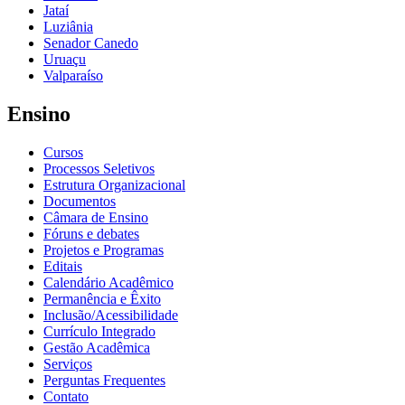
Jataí
Luziânia
Senador Canedo
Uruaçu
Valparaíso
Ensino
Cursos
Processos Seletivos
Estrutura Organizacional
Documentos
Câmara de Ensino
Fóruns e debates
Projetos e Programas
Editais
Calendário Acadêmico
Permanência e Êxito
Inclusão/Acessibilidade
Currículo Integrado
Gestão Acadêmica
Serviços
Perguntas Frequentes
Contato