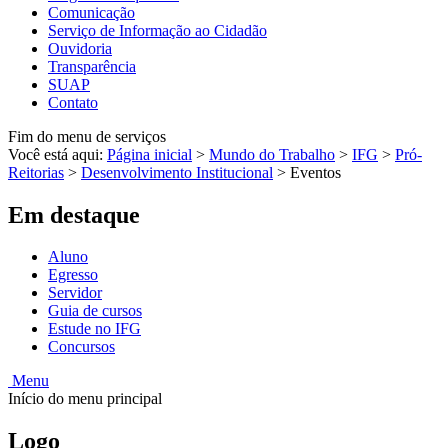
Comunicação
Serviço de Informação ao Cidadão
Ouvidoria
Transparência
SUAP
Contato
Fim do menu de serviços
Você está aqui:
Página inicial
>
Mundo do Trabalho
>
IFG
>
Pró-
Reitorias
>
Desenvolvimento Institucional
>
Eventos
Em destaque
Aluno
Egresso
Servidor
Guia de cursos
Estude no IFG
Concursos
Menu
Início do menu principal
Logo