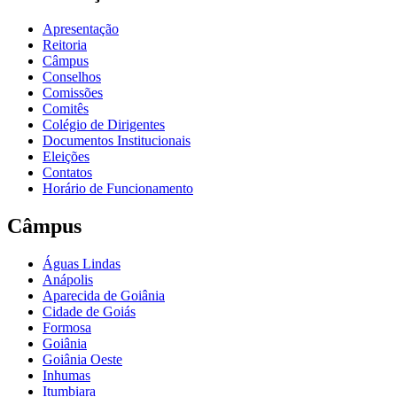
Apresentação
Reitoria
Câmpus
Conselhos
Comissões
Comitês
Colégio de Dirigentes
Documentos Institucionais
Eleições
Contatos
Horário de Funcionamento
Câmpus
Águas Lindas
Anápolis
Aparecida de Goiânia
Cidade de Goiás
Formosa
Goiânia
Goiânia Oeste
Inhumas
Itumbiara