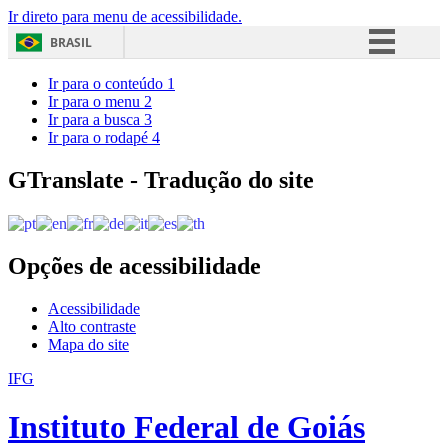
Ir direto para menu de acessibilidade.
BRASIL
Simplifique!
Ir para o conteúdo
1
Ir para o menu
2
Comunica BR
Ir para a busca
3
Ir para o rodapé
4
Participe
Acesso à informação
GTranslate - Tradução do site
Legislação
Canais
Opções de acessibilidade
Acessibilidade
Alto contraste
Mapa do site
IFG
Instituto Federal de Goiás