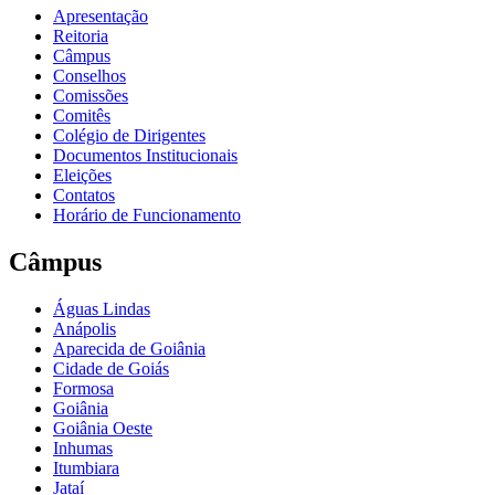
Apresentação
Reitoria
Câmpus
Conselhos
Comissões
Comitês
Colégio de Dirigentes
Documentos Institucionais
Eleições
Contatos
Horário de Funcionamento
Câmpus
Águas Lindas
Anápolis
Aparecida de Goiânia
Cidade de Goiás
Formosa
Goiânia
Goiânia Oeste
Inhumas
Itumbiara
Jataí