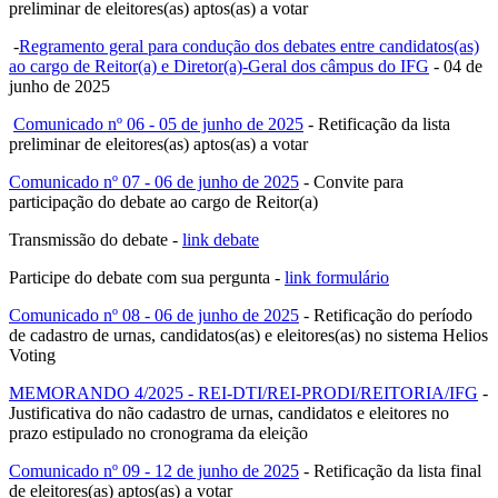
preliminar de eleitores(as) aptos(as) a votar
-
Regramento geral para condução dos debates entre candidatos(as)
ao cargo de Reitor(a) e Diretor(a)-Geral dos câmpus do IFG
- 04 de
junho de 2025
Comunicado nº 06 - 05 de junho de 2025
- Retificação da lista
preliminar de eleitores(as) aptos(as) a votar
Comunicado nº 07 - 06 de junho de 2025
- Convite para
participação do debate ao cargo de Reitor(a)
Transmissão do debate -
link debate
Participe do debate com sua pergunta -
link formulário
Comunicado nº 08 - 06 de junho de 2025
- Retificação do período
de cadastro de urnas, candidatos(as) e eleitores(as) no sistema Helios
Voting
MEMORANDO 4/2025 - REI-DTI/REI-PRODI/REITORIA/IFG
-
Justificativa do não cadastro de urnas, candidatos e eleitores no
prazo estipulado no cronograma da eleição
Comunicado nº 09 - 12 de junho de 2025
- Retificação da lista final
de eleitores(as) aptos(as) a votar