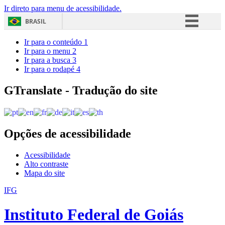
Ir direto para menu de acessibilidade.
BRASIL
Simplifique!
Ir para o conteúdo
1
Ir para o menu
2
Comunica BR
Ir para a busca
3
Ir para o rodapé
4
Participe
Acesso à informação
GTranslate - Tradução do site
Legislação
Canais
Opções de acessibilidade
Acessibilidade
Alto contraste
Mapa do site
IFG
Instituto Federal de Goiás