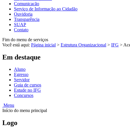
Comunicação
Serviço de Informação ao Cidadão
Ouvidoria
Transparência
SUAP
Contato
Fim do menu de serviços
Você está aqui:
Página inicial
>
Estrutura Organizacional
>
IFG
>
Ace
Em destaque
Aluno
Egresso
Servidor
Guia de cursos
Estude no IFG
Concursos
Menu
Início do menu principal
Logo