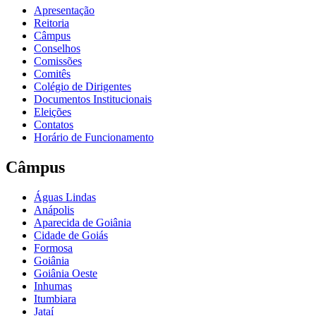
Apresentação
Reitoria
Câmpus
Conselhos
Comissões
Comitês
Colégio de Dirigentes
Documentos Institucionais
Eleições
Contatos
Horário de Funcionamento
Câmpus
Águas Lindas
Anápolis
Aparecida de Goiânia
Cidade de Goiás
Formosa
Goiânia
Goiânia Oeste
Inhumas
Itumbiara
Jataí