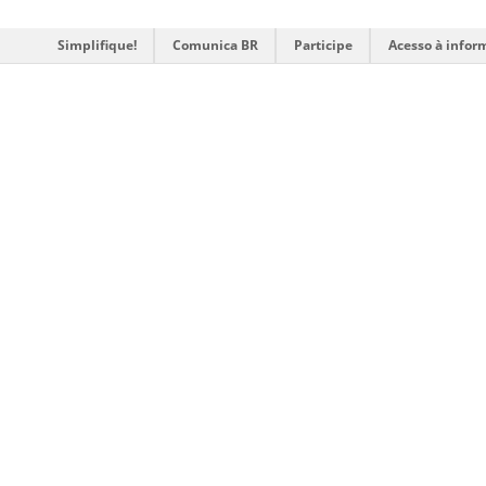
Simplifique!
Comunica BR
Participe
Acesso à infor