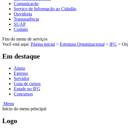
Comunicação
Serviço de Informação ao Cidadão
Ouvidoria
Transparência
SUAP
Contato
Fim do menu de serviços
Você está aqui:
Página inicial
>
Estrutura Organizacional
>
IFG
>
Orç
Em destaque
Aluno
Egresso
Servidor
Guia de cursos
Estude no IFG
Concursos
Menu
Início do menu principal
Logo