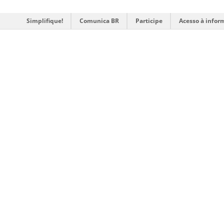
Simplifique!
Comunica BR
Participe
Acesso à infor