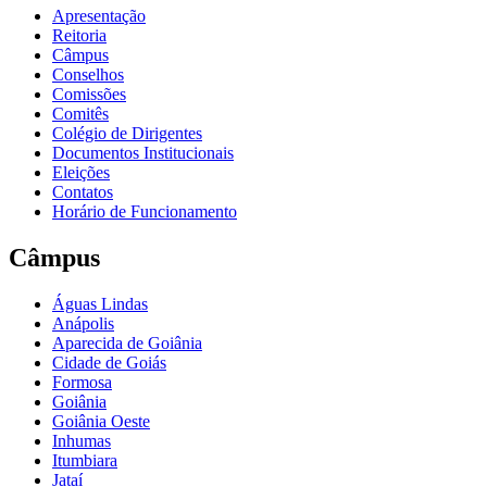
Apresentação
Reitoria
Câmpus
Conselhos
Comissões
Comitês
Colégio de Dirigentes
Documentos Institucionais
Eleições
Contatos
Horário de Funcionamento
Câmpus
Águas Lindas
Anápolis
Aparecida de Goiânia
Cidade de Goiás
Formosa
Goiânia
Goiânia Oeste
Inhumas
Itumbiara
Jataí