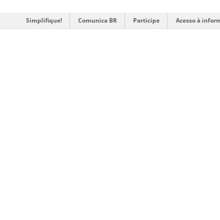
Simplifique!
Comunica BR
Participe
Acesso à infor