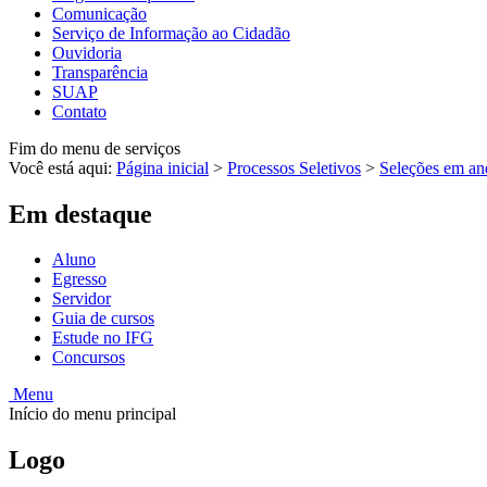
Comunicação
Serviço de Informação ao Cidadão
Ouvidoria
Transparência
SUAP
Contato
Fim do menu de serviços
Você está aqui:
Página inicial
>
Processos Seletivos
>
Seleções em a
Em destaque
Aluno
Egresso
Servidor
Guia de cursos
Estude no IFG
Concursos
Menu
Início do menu principal
Logo