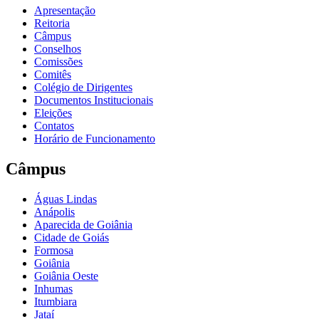
Apresentação
Reitoria
Câmpus
Conselhos
Comissões
Comitês
Colégio de Dirigentes
Documentos Institucionais
Eleições
Contatos
Horário de Funcionamento
Câmpus
Águas Lindas
Anápolis
Aparecida de Goiânia
Cidade de Goiás
Formosa
Goiânia
Goiânia Oeste
Inhumas
Itumbiara
Jataí