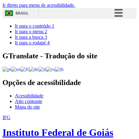
Ir direto para menu de acessibilidade.
BRASIL
Simplifique!
Ir para o conteúdo
1
Ir para o menu
2
Comunica BR
Ir para a busca
3
Ir para o rodapé
4
Participe
Acesso à informação
GTranslate - Tradução do site
Legislação
Canais
Opções de acessibilidade
Acessibilidade
Alto contraste
Mapa do site
IFG
Instituto Federal de Goiás