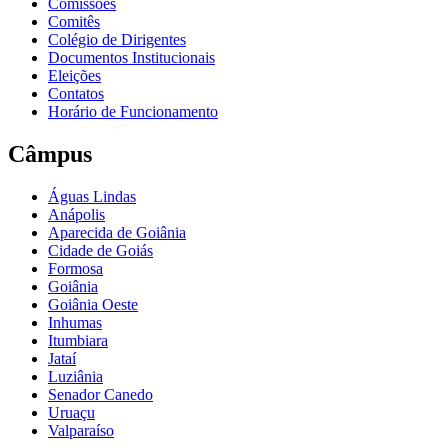
Comissões
Comitês
Colégio de Dirigentes
Documentos Institucionais
Eleições
Contatos
Horário de Funcionamento
Câmpus
Águas Lindas
Anápolis
Aparecida de Goiânia
Cidade de Goiás
Formosa
Goiânia
Goiânia Oeste
Inhumas
Itumbiara
Jataí
Luziânia
Senador Canedo
Uruaçu
Valparaíso