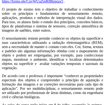
https://forms.gle/CnvWUaZmR8Bpprax5
.
O projeto de ensino tem o objetivo de trabalhar o conhecimento
sobre os princípios e fundamentos de sensoriamento remoto,
aplicações, produtos e métodos de interpretação visual dos dados.
Para isso, os alunos farão o estudo dos princípios, conceitos básicos,
tipos de plataformas e sistema de sensores, correção atmosférica de
imagens de satélites, entre outros.
O sensoriamento remoto permite conhecer os objetos da superfície e
suas características utilizando a radiação eletromagnética (REM),
sem a necessidade de manter o contato com eles. Cor, forma, textura
e padrões são algumas informações obtidas com o mapeamento do
objeto e podem ser empregadas, por exemplo, para confeccionar
mapas, monitorar o ambiente, identificar e localizar determinados
objetos na superfície e avaliar variações temporais e sazonais da
vegetação.
De acordo com o professor, é importante “conhecer as propriedades
espectrais dos objetos e compreender o princípio de aquisição e
formação das imagens e as correções necessárias para cada tipo de
aplicação”. Por ser multidisciplinar, o sensoriamento remoto pode
ser utilizado por profissionais de áreas distintas, como da engenharia
civil e ciências biológicas.
As aulas do curso terão início em 8 de julho, ocorrerão às quintas-