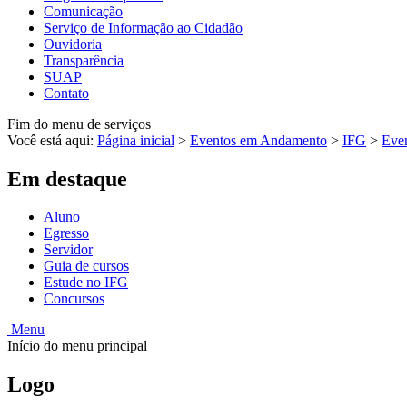
Comunicação
Serviço de Informação ao Cidadão
Ouvidoria
Transparência
SUAP
Contato
Fim do menu de serviços
Você está aqui:
Página inicial
>
Eventos em Andamento
>
IFG
>
Eve
Em destaque
Aluno
Egresso
Servidor
Guia de cursos
Estude no IFG
Concursos
Menu
Início do menu principal
Logo