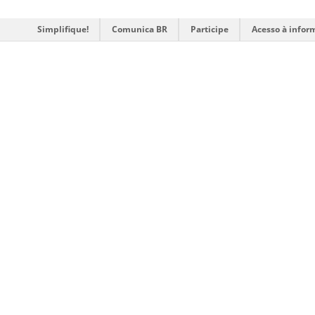
Simplifique!
Comunica BR
Participe
Acesso à infor