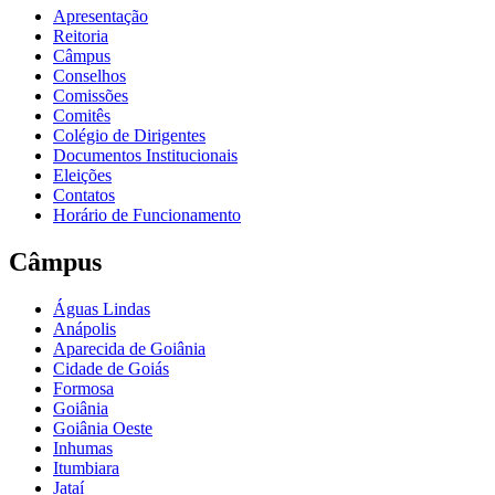
Apresentação
Reitoria
Câmpus
Conselhos
Comissões
Comitês
Colégio de Dirigentes
Documentos Institucionais
Eleições
Contatos
Horário de Funcionamento
Câmpus
Águas Lindas
Anápolis
Aparecida de Goiânia
Cidade de Goiás
Formosa
Goiânia
Goiânia Oeste
Inhumas
Itumbiara
Jataí