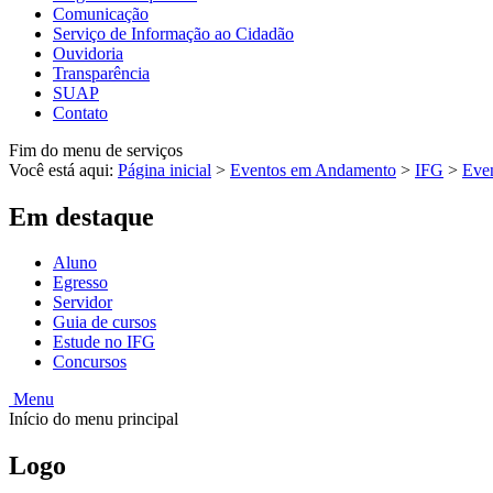
Comunicação
Serviço de Informação ao Cidadão
Ouvidoria
Transparência
SUAP
Contato
Fim do menu de serviços
Você está aqui:
Página inicial
>
Eventos em Andamento
>
IFG
>
Eve
Em destaque
Aluno
Egresso
Servidor
Guia de cursos
Estude no IFG
Concursos
Menu
Início do menu principal
Logo