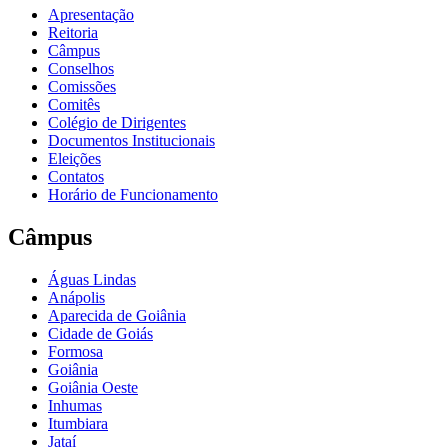
Apresentação
Reitoria
Câmpus
Conselhos
Comissões
Comitês
Colégio de Dirigentes
Documentos Institucionais
Eleições
Contatos
Horário de Funcionamento
Câmpus
Águas Lindas
Anápolis
Aparecida de Goiânia
Cidade de Goiás
Formosa
Goiânia
Goiânia Oeste
Inhumas
Itumbiara
Jataí