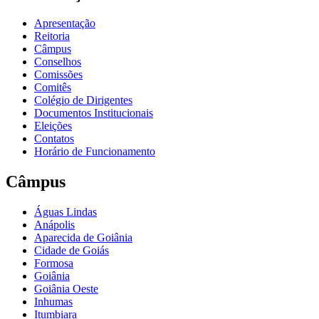
Apresentação
Reitoria
Câmpus
Conselhos
Comissões
Comitês
Colégio de Dirigentes
Documentos Institucionais
Eleições
Contatos
Horário de Funcionamento
Câmpus
Águas Lindas
Anápolis
Aparecida de Goiânia
Cidade de Goiás
Formosa
Goiânia
Goiânia Oeste
Inhumas
Itumbiara