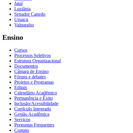
Jataí
Luziânia
Senador Canedo
Uruaçu
Valparaíso
Ensino
Cursos
Processos Seletivos
Estrutura Organizacional
Documentos
Câmara de Ensino
Fóruns e debates
Projetos e Programas
Editais
Calendário Acadêmico
Permanência e Êxito
Inclusão/Acessibilidade
Currículo Integrado
Gestão Acadêmica
Serviços
Perguntas Frequentes
Contato