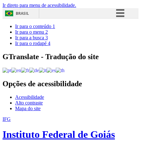
Ir direto para menu de acessibilidade.
BRASIL
Simplifique!
Ir para o conteúdo
1
Ir para o menu
2
Comunica BR
Ir para a busca
3
Ir para o rodapé
4
Participe
Acesso à informação
GTranslate - Tradução do site
Legislação
Canais
Opções de acessibilidade
Acessibilidade
Alto contraste
Mapa do site
IFG
Instituto Federal de Goiás