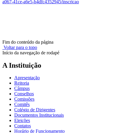
a067-41ce-a6e5-b4dfc4352945/inscricao
Fim do conteúdo da página
Voltar para o topo
Início da navegação de rodapé
A Instituição
Apresentação
Reitoria
Câmpus
Conselhos
Comissões
Comitês
Colégio de Dirigentes
Documentos Institucionais
Eleições
Contatos
Horário de Funcionamento