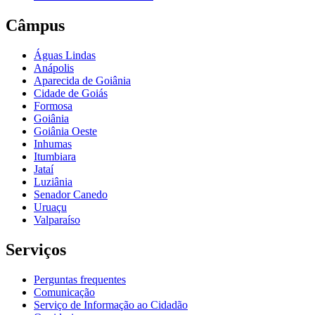
Câmpus
Águas Lindas
Anápolis
Aparecida de Goiânia
Cidade de Goiás
Formosa
Goiânia
Goiânia Oeste
Inhumas
Itumbiara
Jataí
Luziânia
Senador Canedo
Uruaçu
Valparaíso
Serviços
Perguntas frequentes
Comunicação
Serviço de Informação ao Cidadão