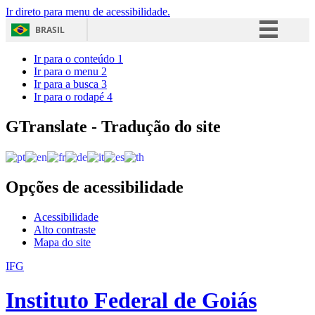
Ir direto para menu de acessibilidade.
BRASIL
Simplifique!
Ir para o conteúdo
1
Ir para o menu
2
Comunica BR
Ir para a busca
3
Ir para o rodapé
4
Participe
Acesso à informação
GTranslate - Tradução do site
Legislação
Canais
Opções de acessibilidade
Acessibilidade
Alto contraste
Mapa do site
IFG
Instituto Federal de Goiás