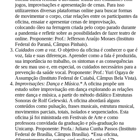
jogos, improvisações e apresentação de cenas. Para isso
utilizaremos diversas plataformas online para buscar formas
de movimentar o corpo, criar relações entre os participantes da
oficina, ensaiar e apresentar cenas de improvisação,
colocando óleo na ferrugem criada pelo corpo parado durante
a pandemia e refletir sobre as possibilidades de fazer teatro de
online. Proponente: Prof.: Jefferson Araújo Moraes (Instituto
Federal do Paraná, Câmpus Pinhais).
Cuidados com a voz
. O objetivo da oficina é conhecer o que é
voz, fala e suas diferenças. Aprender como a fala é produzida,
sua importância no trabalho, os sintomas e as consequências
de seu mau uso e, em especial, os cuidados necessários para a
prevenção da saúde vocal. Proponente: Prof.: Yuri Ogaya de
Assumpção (Instituto Federal de Cuiabá, Câmpus Bela Vista).
Improvisações: Dança e Música
.* A oficina propõe um
estudo sobre improvisação em dança explorando as relações
entre dança e música, a partir do método didático Estruturas
Sonoras de Rolf Gelewski. A oficina abordará alguns
conteúdos como pulsação, frases musicais, estrutura musical,
movimentos parciais, totais, isolados e sequenciados. Esta
oficina já foi ministrada em Festivais de Arte e como
professora convidada da graduação e pós-graduação na
Unicamp. Proponente: Profa.: Juliana Cunha Passos (Instituto
Federal de Brasília, Câmpus Brasília). *Essa oficina,
diferentemente das outras, será realizada até as 17h.