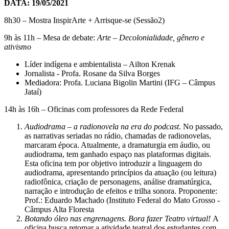
DATA: 19/05/2021
8h30 – Mostra InspirArte + Arrisque-se (Sessão2)
9h às 11h – Mesa de debate:
Arte
– Decolonialidade, gênero e
ativismo
Líder indígena e ambientalista – Ailton Krenak
Jornalista - Profa. Rosane da Silva Borges
Mediadora: Profa. Luciana Bigolin Martini (IFG – Câmpus
Jataí)
14h às 16h – Oficinas com professores da Rede Federal
Audiodrama – a radionovela na era do podcast
. No passado,
as narrativas seriadas no rádio, chamadas de radionovelas,
marcaram época. Atualmente, a dramaturgia em áudio, ou
audiodrama, tem ganhado espaço nas plataformas digitais.
Esta oficina tem por objetivo introduzir a linguagem do
audiodrama, apresentando princípios da atuação (ou leitura)
radiofônica, criação de personagens, análise dramatúrgica,
narração e introdução de efeitos e trilha sonora. Proponente:
Prof.: Eduardo Machado (Instituto Federal do Mato Grosso -
Câmpus Alta Floresta
Botando óleo nas engrenagens. Bora fazer Teatro virtual!
A
oficina busca retomar a atividade teatral dos estudantes com