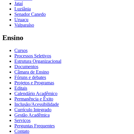
Jataí
Luziânia
Senador Canedo
Uruaçu
Valparaíso
Ensino
Cursos
Processos Seletivos
Estrutura Organizacional
Documentos
Câmara de Ensino
Fóruns e debates
Projetos e Programas
Editais
Calendário Acadêmico
Permanência e Êxito
Inclusão/Acessibilidade
Currículo Integrado
Gestão Acadêmica
Serviços
Perguntas Frequentes
Contato