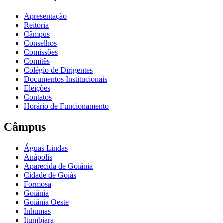
Apresentação
Reitoria
Câmpus
Conselhos
Comissões
Comitês
Colégio de Dirigentes
Documentos Institucionais
Eleições
Contatos
Horário de Funcionamento
Câmpus
Águas Lindas
Anápolis
Aparecida de Goiânia
Cidade de Goiás
Formosa
Goiânia
Goiânia Oeste
Inhumas
Itumbiara