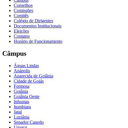
Câmpus
Conselhos
Comissões
Comitês
Colégio de Dirigentes
Documentos Institucionais
Eleições
Contatos
Horário de Funcionamento
Câmpus
Águas Lindas
Anápolis
Aparecida de Goiânia
Cidade de Goiás
Formosa
Goiânia
Goiânia Oeste
Inhumas
Itumbiara
Jataí
Luziânia
Senador Canedo
Uruaçu