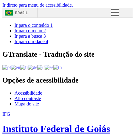
Ir direto para menu de acessibilidade.
BRASIL
Simplifique!
Ir para o conteúdo
1
Ir para o menu
2
Comunica BR
Ir para a busca
3
Ir para o rodapé
4
Participe
Acesso à informação
GTranslate - Tradução do site
Legislação
Canais
Opções de acessibilidade
Acessibilidade
Alto contraste
Mapa do site
IFG
Instituto Federal de Goiás