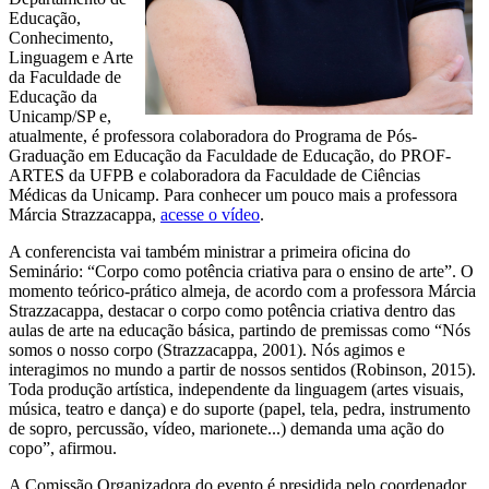
Educação,
Conhecimento,
Linguagem e Arte
da Faculdade de
Educação da
Unicamp/SP e,
atualmente, é professora colaboradora do Programa de Pós-
Graduação em Educação da Faculdade de Educação, do PROF-
ARTES da UFPB e colaboradora da Faculdade de Ciências
Médicas da Unicamp. Para conhecer um pouco mais a professora
Márcia Strazzacappa,
acesse o vídeo
.
A conferencista vai também ministrar a primeira oficina do
Seminário: “Corpo como potência criativa para o ensino de arte”. O
momento teórico-prático almeja, de acordo com a professora Márcia
Strazzacappa, destacar o corpo como potência criativa dentro das
aulas de arte na educação básica, partindo de premissas como “Nós
somos o nosso corpo (Strazzacappa, 2001). Nós agimos e
interagimos no mundo a partir de nossos sentidos (Robinson, 2015).
Toda produção artística, independente da linguagem (artes visuais,
música, teatro e dança) e do suporte (papel, tela, pedra, instrumento
de sopro, percussão, vídeo, marionete...) demanda uma ação do
copo”, afirmou.
A Comissão Organizadora do evento é presidida pelo coordenador