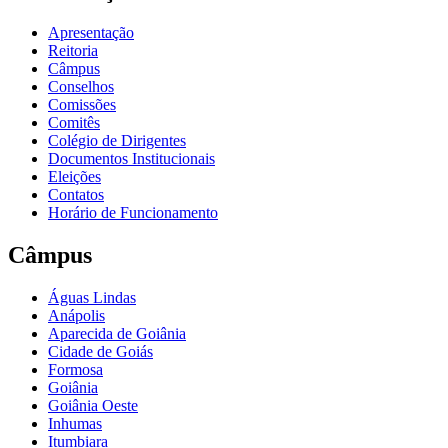
Apresentação
Reitoria
Câmpus
Conselhos
Comissões
Comitês
Colégio de Dirigentes
Documentos Institucionais
Eleições
Contatos
Horário de Funcionamento
Câmpus
Águas Lindas
Anápolis
Aparecida de Goiânia
Cidade de Goiás
Formosa
Goiânia
Goiânia Oeste
Inhumas
Itumbiara