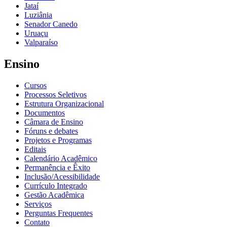
Jataí
Luziânia
Senador Canedo
Uruaçu
Valparaíso
Ensino
Cursos
Processos Seletivos
Estrutura Organizacional
Documentos
Câmara de Ensino
Fóruns e debates
Projetos e Programas
Editais
Calendário Acadêmico
Permanência e Êxito
Inclusão/Acessibilidade
Currículo Integrado
Gestão Acadêmica
Serviços
Perguntas Frequentes
Contato