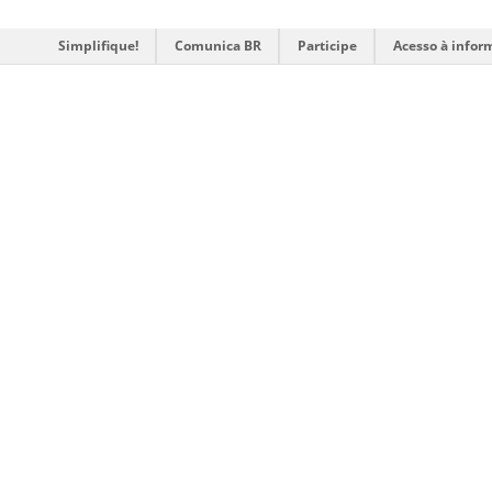
Simplifique!
Comunica BR
Participe
Acesso à infor