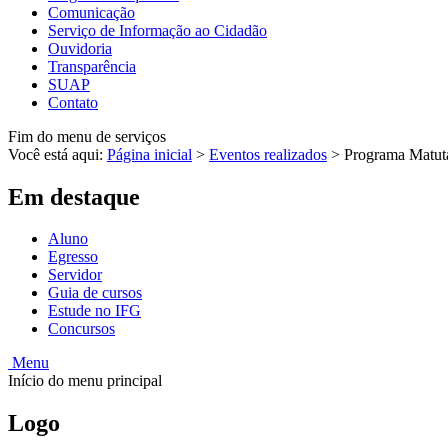
Comunicação
Serviço de Informação ao Cidadão
Ouvidoria
Transparência
SUAP
Contato
Fim do menu de serviços
Você está aqui:
Página inicial
>
Eventos realizados
>
Programa Matuta
Em destaque
Aluno
Egresso
Servidor
Guia de cursos
Estude no IFG
Concursos
Menu
Início do menu principal
Logo