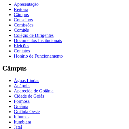
Apresentação
Reitoria
Câmpus
Conselhos
Comissões
Comitês
Colégio de Dirigentes
Documentos Institucionais
Eleições
Contatos
Horário de Funcionamento
Câmpus
Águas Lindas
Anápolis
Aparecida de Goiânia
Cidade de Goiás
Formosa
Goiânia
Goiânia Oeste
Inhumas
Itumbiara
Jataí